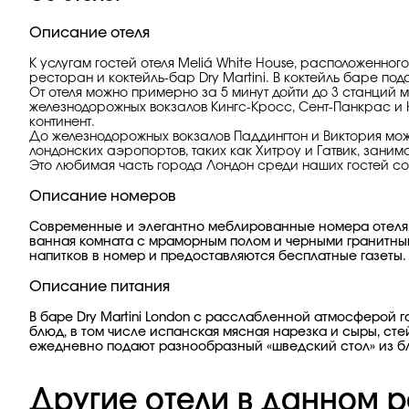
Описание отеля
К услугам гостей отеля Meliá White House, расположенно
ресторан и коктейль-бар Dry Martini. В коктейль баре по
От отеля можно примерно за 5 минут дойти до 3 станций мет
железнодорожных вокзалов Кингс-Кросс, Сент-Панкрас и 
континент.
До железнодорожных вокзалов Паддингтон и Виктория мож
лондонских аэропортов, таких как Хитроу и Гатвик, занима
Это любимая часть города Лондон среди наших гостей с
Описание номеров
Современные и элегантно меблированные номера отеля 
ванная комната с мраморным полом и черными гранитным
напитков в номер и предоставляются бесплатные газеты.
Описание питания
В баре Dry Martini London с расслабленной атмосферой 
блюд, в том числе испанская мясная нарезка и сыры, с
ежедневно подают разнообразный «шведский стол» из б
Другие отели в данном р