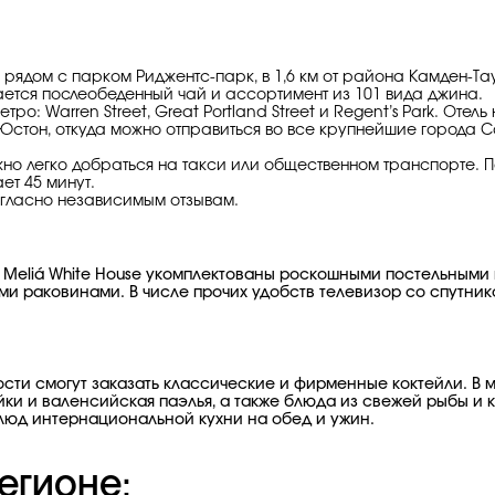
го рядом с парком Риджентс-парк, в 1,6 км от района Камден
дается послеобеденный чай и ассортимент из 101 вида джина.
ро: Warren Street, Great Portland Street и Regent’s Park. Отел
Юстон, откуда можно отправиться во все крупнейшие города С
но легко добраться на такси или общественном транспорте. 
ет 45 минут.
огласно независимым отзывам.
Meliá White House укомплектованы роскошными постельными
и раковинами. В числе прочих удобств телевизор со спутник
гости смогут заказать классические и фирменные коктейли. В
тейки и валенсийская паэлья, а также блюда из свежей рыбы
люд интернациональной кухни на обед и ужин.
егионе: