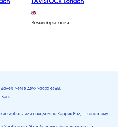
ONAL London
TAVISTOCK London
Великобритания
В
далее, чем в двух часах езды.
-Бен.
тские дебаты или походом по Кэррик Ред — канатному