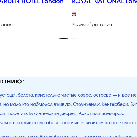
ARDEN HOTEL London
ROYAL NATI
тания
Великобритания
танию:
стоши, болота, кристально чистые озера, острова — и все не 
, но мало кто наблюдал вживую: Стоунхендж, Кентербери, Биг
оит посетить Букингемский дворец, Аскот или Балморал.
иделок в английском пабе и заканчивая визитом на парламен