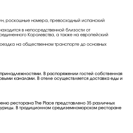
-Таун, роскошные номера, превосходный испанский
ь находится в непосредственной близости от
оединенного Королевства, а также на европейский
Поездка на общественном транспорте до основных
 принадлежностями. В распоряжении гостей собственная
овыми каналами. В отеле осуществляется доставка еды и
 меню ресторана The Place представлено 35 различных
 и курицы. В традиционном средиземноморском ресторане