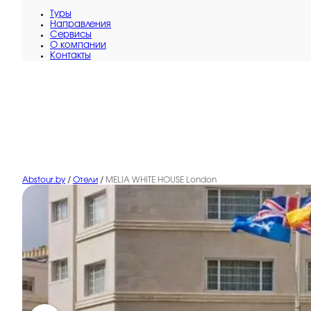
Туры
Направления
Сервисы
O компании
Контакты
Abstour.by
/
Отели
/
MELIA WHITE HOUSE London