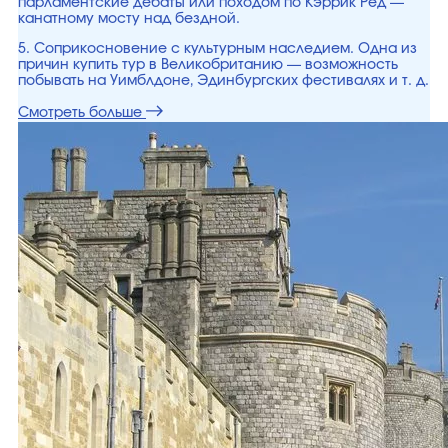
парламентские дебаты или походом по Кэррик Ред —
канатному мосту над бездной.
5. Соприкосновение с культурным наследием. Одна из
причин купить тур в Великобританию — возможность
побывать на Уимблдоне, Эдинбургских фестивалях и т. д.
Смотреть больше