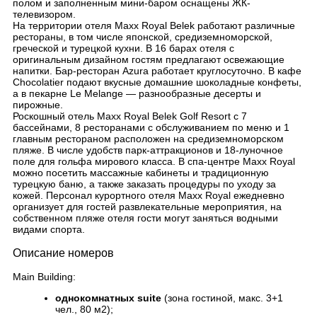
полом и заполненным мини-баром оснащены ЖК-
телевизором.
На территории отеля Maxx Royal Belek работают различные
рестораны, в том числе японской, средиземноморской,
греческой и турецкой кухни. В 16 барах отеля с
оригинальным дизайном гостям предлагают освежающие
напитки. Бар-ресторан Azura работает круглосуточно. В кафе
Chocolatier подают вкусные домашние шоколадные конфеты,
а в пекарне Le Melange — разнообразные десерты и
пирожные.
Роскошный отель Maxx Royal Belek Golf Resort с 7
бассейнами, 8 ресторанами с обслуживанием по меню и 1
главным рестораном расположен на средиземноморском
пляже. В числе удобств парк-аттракционов и 18-луночное
поле для гольфа мирового класса. В спа-центре Maxx Royal
можно посетить массажные кабинеты и традиционную
турецкую баню, а также заказать процедуры по уходу за
кожей. Персонал курортного отеля Maxx Royal ежедневно
организует для гостей развлекательные мероприятия, на
собственном пляже отеля гости могут заняться водными
видами спорта.
Описание номеров
Main Building:
однокомнатных
suite
(зона гостиной, макс. 3+1
чел., 80 м2);