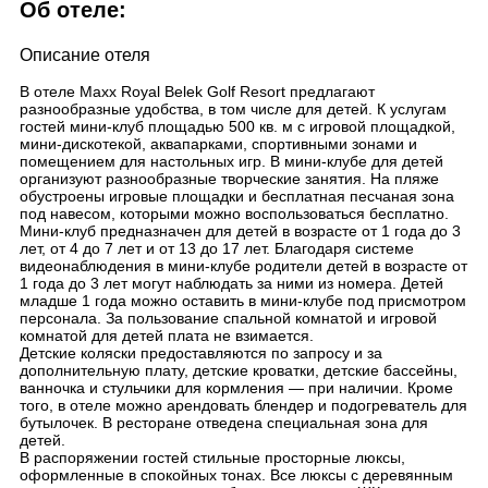
Об отеле:
Описание отеля
В отеле Maxx Royal Belek Golf Resort предлагают
разнообразные удобства, в том числе для детей. К услугам
гостей мини-клуб площадью 500 кв. м с игровой площадкой,
мини-дискотекой, аквапарками, спортивными зонами и
помещением для настольных игр. В мини-клубе для детей
организуют разнообразные творческие занятия. На пляже
обустроены игровые площадки и бесплатная песчаная зона
под навесом, которыми можно воспользоваться бесплатно.
Мини-клуб предназначен для детей в возрасте от 1 года до 3
лет, от 4 до 7 лет и от 13 до 17 лет. Благодаря системе
видеонаблюдения в мини-клубе родители детей в возрасте от
1 года до 3 лет могут наблюдать за ними из номера. Детей
младше 1 года можно оставить в мини-клубе под присмотром
персонала. За пользование спальной комнатой и игровой
комнатой для детей плата не взимается.
Детские коляски предоставляются по запросу и за
дополнительную плату, детские кроватки, детские бассейны,
ванночка и стульчики для кормления — при наличии. Кроме
того, в отеле можно арендовать блендер и подогреватель для
бутылочек. В ресторане отведена специальная зона для
детей.
В распоряжении гостей стильные просторные люксы,
оформленные в спокойных тонах. Все люксы с деревянным