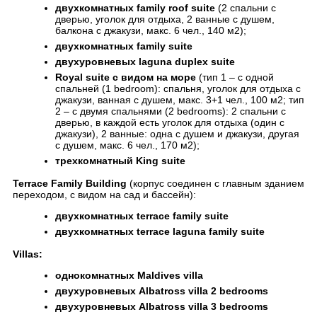
двухкомнатных
family roof suite
(2 спальни с
дверью, уголок для отдыха, 2 ванные с душем,
балкона с джакузи, макс. 6 чел., 140 м2);
двухкомнатных
family suite
двухуровневых
laguna duplex suite
Royal suite
с видом на море
(тип 1 – с одной
спальней (1 bedroom): спальня, уголок для отдыха с
джакузи, ванная с душем, макс. 3+1 чел., 100 м2; тип
2 – с двумя спальнями (2 bedrooms): 2 спальни с
дверью, в каждой есть уголок для отдыха (один с
джакузи), 2 ванные: одна с душем и джакузи, другая
с душем, макс. 6 чел., 170 м2);
трехкомнатный
King suite
Terrace Family Building
(корпус соединен с главным зданием
переходом, c видом на сад и бассейн):
двухкомнатных
terrace family suite
двухкомнатных
terrace laguna family suite
Villas:
однокомнатных
Maldives villa
двухуровневых
Albatross villa 2 bedrooms
двухуровневых
Albatross villa 3 bedrooms