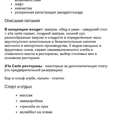
возможностями
лифт
химчистка
ускоренная регистрация заезда/отъезда
Описание питания
В концепцию входит:
завтрак, обед и ужин - шведский стол
+ a’la carte сервис, поздний завтрак, ночной суп,
разнообразные закуски и сладости в определенные часы,
круглосуточно алкогольные и безалкогольные напитки
местного и импортного производства, 5 видов овощных и
фруктовых соков, сервис свежевыпеченного хлеба и
сливочного масла в ресторанах, выбор столовых вин в
основном ресторане.
A’la Carte рестораны
- некоторые за дополнительную плату
(по предварительной резервации).
Бар в гольф клубе, кальян - платно.
Спорт и отдых
массаж
аквааэробика
стрельба из лука
волейбол на пляже