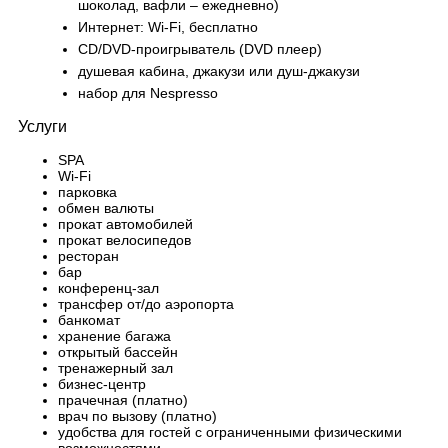
шоколад, вафли – ежедневно)
Интернет: Wi-Fi, бесплатно
CD/DVD-проигрыватель (DVD плеер)
душевая кабина, джакузи или душ-джакузи
набор для Nespresso
Услуги
SPA
Wi-Fi
парковка
обмен валюты
прокат автомобилей
прокат велосипедов
ресторан
бар
конференц-зал
трансфер от/до аэропорта
банкомат
хранение багажа
открытый бассейн
тренажерный зал
бизнес-центр
прачечная (платно)
врач по вызову (платно)
удобства для гостей с ограниченными физическими