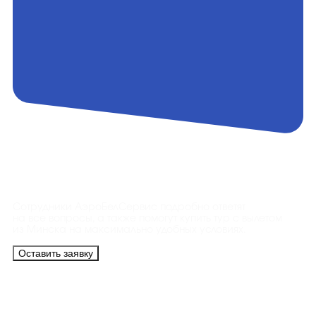
Контакты
Сотрудники АэроБелСервис подробно ответят
на все вопросы, а также помогут купить тур с вылетом
из Минска на максимально удобных условиях.
Оставить заявку