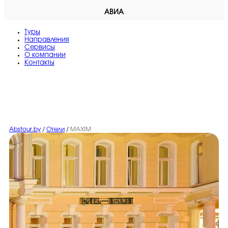
АВИА
Туры
Направления
Сервисы
O компании
Контакты
Abstour.by
/
Отели
/
MAXIM