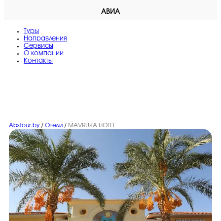
АВИА
Туры
Направления
Сервисы
O компании
Контакты
Abstour.by
/
Отели
/
MAVRUKA HOTEL