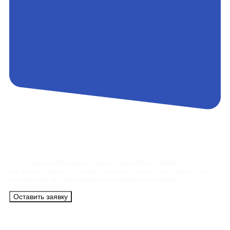
Контакты
Сотрудники АэроБелСервис подробно ответят
на все вопросы, а также помогут купить тур с вылетом
из Минска на максимально удобных условиях.
Оставить заявку