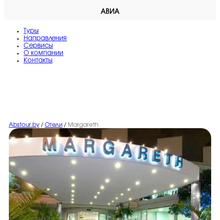
АВИА
Туры
Направления
Сервисы
O компании
Контакты
Abstour.by
/
Отели
/
Margareth