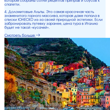
котором собраны сотни рецептов приправ и соусов к
спагетти.
4. Доломитовые Альпы. Это самая красочная часть
знаменитого горного массива, которая даже попала в
списки ЮНЕСКО из-за своей природной эстетики. Если
забронировать путевку заранее, цена тура в Италию
будет не такой «кусачей».
Смотреть больше