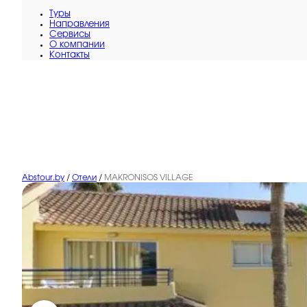
Туры
Направления
Сервисы
O компании
Контакты
Abstour.by
/
Отели
/
MAKRONISOS VILLAGE