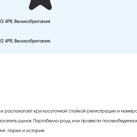
 W2 4PR, Великобритания
 W2 4PR, Великобритания
р и располагает круглосуточной стойкой регистрации и номер
, посетить рынок Портобелло-роуд или провести послеобеденн
нг, парки и история.