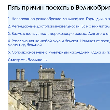
Пять причин поехать в Великобри
1. Невероятное разнообразие ландшафтов. Горы, дикие пу
2. Легендарные достопримечательности. Все о них читали
3. Возможность увидеть королевскую семью. Для этого ст
4. Развлечения на любой вкус и бюджет. Начиная от пос
мосту над бездной.
5. Соприкосновение с культурным наследием. Одна из пр
Смотреть больше