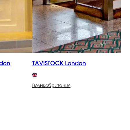
ONAL London
TAVISTOCK London
Великобритания
В