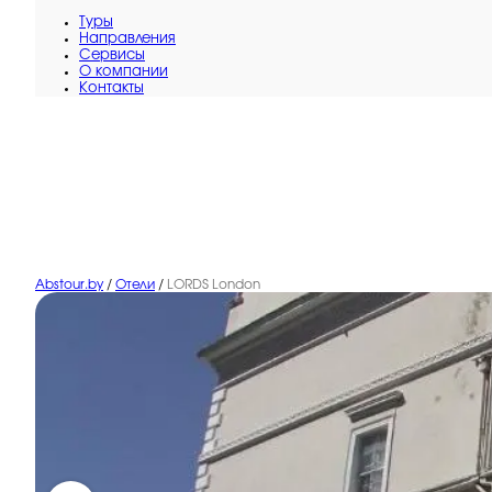
Туры
Направления
Сервисы
O компании
Контакты
Abstour.by
/
Отели
/
LORDS London