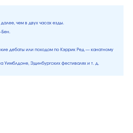
далее, чем в двух часах езды.
-Бен.
тские дебаты или походом по Кэррик Ред — канатному
 Уимблдоне, Эдинбургских фестивалях и т. д.