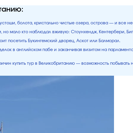
танию:
стоши, болота, кристально чистые озера, острова — и все не 
, но мало кто наблюдал вживую: Стоунхендж, Кентербери, Биг
оит посетить Букингемский дворец, Аскот или Балморал.
иделок в английском пабе и заканчивая визитом на парламен
ичин купить тур в Великобританию — возможность побывать на