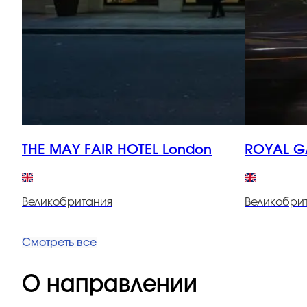
THE MAY FAIR HOTEL London
ROYAL G
Великобритания
Великобри
Смотреть все
О направлении