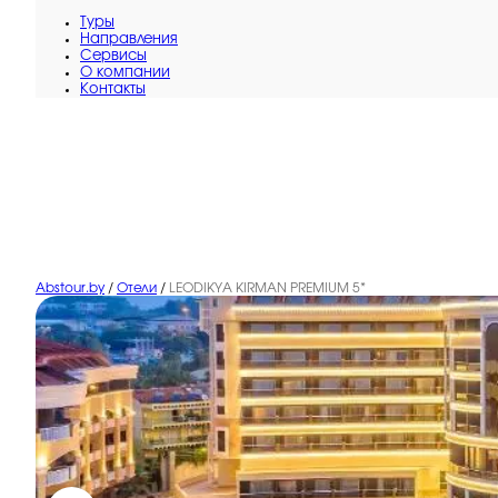
Туры
Направления
Сервисы
O компании
Контакты
Abstour.by
/
Отели
/
LEODIKYA KIRMAN PREMIUM 5*