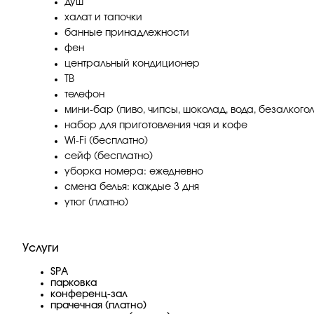
душ
халат и тапочки
банные принадлежности
фен
центральный кондиционер
ТВ
телефон
мини-бар (пиво, чипсы, шоколад, вода, безалкого
набор для приготовления чая и кофе
Wi-Fi (бесплатно)
сейф (бесплатно)
уборка номера: ежедневно
смена белья: каждые 3 дня
утюг (платно)
Услуги
SPA
парковка
конференц-зал
прачечная (платно)