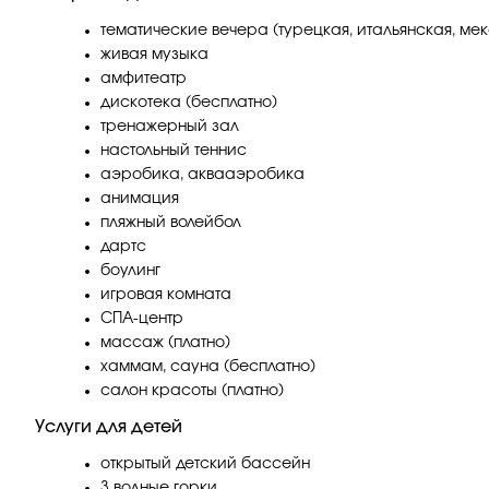
тематические вечера (турецкая, итальянская, мекс
живая музыка
амфитеатр
дискотека (бесплатно)
тренажерный зал
настольный теннис
аэробика, аквааэробика
анимация
пляжный волейбол
дартс
боулинг
игровая комната
СПА-центр
массаж (платно)
хаммам, сауна (бесплатно)
салон красоты (платно)
Услуги для детей
открытый детский бассейн
3 водные горки