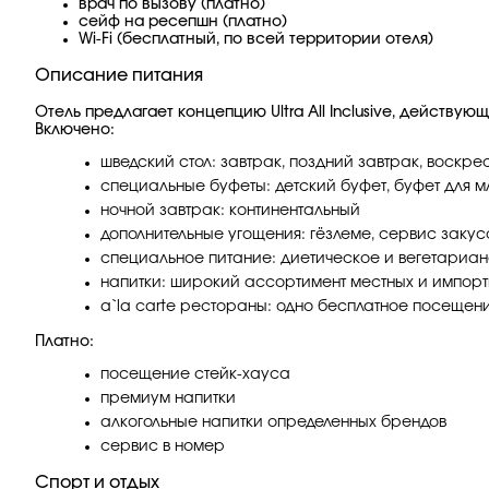
врач по вызову (платно)
сейф на ресепшн (платно)
Wi-Fi (бесплатный, по всей территории отеля)
Описание питания
Отель предлагает концепцию Ultra All Inclusive, действую
Включено:
шведский стол: завтрак, поздний завтрак, воскре
специальные буфеты: детский буфет, буфет для м
ночной завтрак: континентальный
дополнительные угощения: гёзлеме, сервис закус
специальное питание: диетическое и вегетариан
напитки: широкий ассортимент местных и импортн
а`la carte рестораны: одно бесплатное посещен
Платно:
посещение стейк-хауса
премиум напитки
алкогольные напитки определенных брендов
сервис в номер
Спорт и отдых