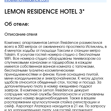
info@lemonresidence.com
LEMON RESIDENCE HOTEL 3*
Об отеле:
Описание отеля
Комплекс апартаментов Lemon Residence разместился
всего в 300 метрах от оживленного проспекта Истикляль, в
4 минутах ходьбы от площади Таксим и станции метро
Taksim. К услугам гостей номера-студио с бесплатным
WiFi. Все номера-студио оборудованы телевизором со
спутниковыми каналами и гардеробом, в каждом
имеется собственная ванная комната с тапочками,
бесплатными туалетно-косметическими
принадлежностями и феном. Кухня оснащена плитой,
мини-холодильником и электрочайником. К числу других
удобств относится обеденный стол, тостер и посуда. За
дополнительную плату в номер ежедневно подают
завтрак. В комплексе Lemon Residence дежурит
сотрудник частной службы безопасности и установлены
несколько камер видеонаблюдения. Также в вашем
распоряжении круглосуточная стойка регистрации и
сейф. Аэропорт Ататюрка находится в 21 км. По запросу
и за дополнительную плату для гостей организуют