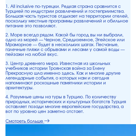
1. All inclusive по-турецки. Редкая страна сравнится с
Турцией по индустрии развлечений и гостеприимства.
Большая часть туристов отдыхает на территории отелей,
поскольку местные программы развлечений и обильное
питание это позволяют.
2. Море всегда рядом. Какой бы город вы ни выбрали,
одно из морей — Черное, Средиземное, Эгейское или
Мраморное — будет в нескольких шагах. Песчаные,
галечные пляжи с обрывами и лесами у самой воды —
пейзажи на любой вкус.
3. Центр древнего мира. Известная из школьных
учебников истории Троянская война за Елену
Прекрасную шла именно здесь. Как и многие другие
легендарные события, о которых нам и сегодня
напоминают роскошные памятники истории и
архитектуры.
4. Разумные цены на туры в Турцию. По количеству
природных, исторических и культурных богатств Турция
оставляет позади многие европейские государства, а
вот по уровню цен заметно отстает.
Смотреть больше