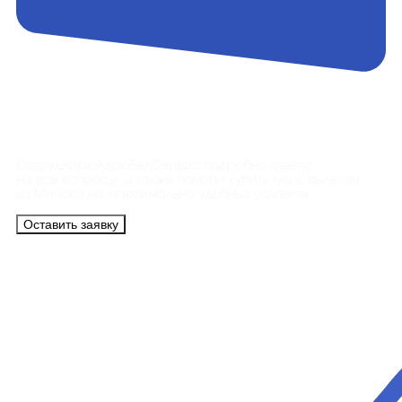
Контакты
Сотрудники АэроБелСервис подробно ответят
на все вопросы, а также помогут купить тур с вылетом
из Минска на максимально удобных условиях.
Оставить заявку