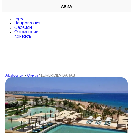
АВИА
Туры
Направления
Сервисы
O компании
Контакты
Abstour.by
/
Отели
/
LE MERIDIEN DAHAB