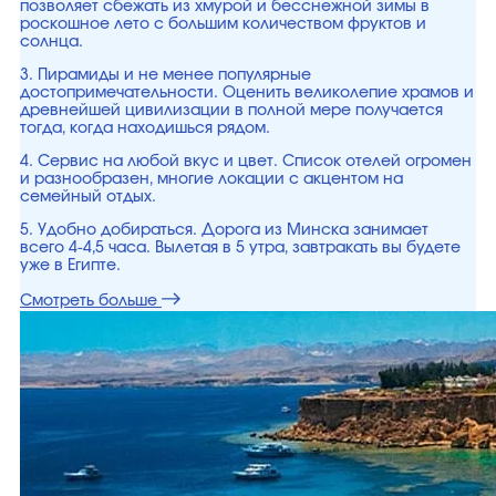
позволяет сбежать из хмурой и бесснежной зимы в
роскошное лето с большим количеством фруктов и
солнца.
3. Пирамиды и не менее популярные
достопримечательности. Оценить великолепие храмов и
древнейшей цивилизации в полной мере получается
тогда, когда находишься рядом.
4. Сервис на любой вкус и цвет. Список отелей огромен
и разнообразен, многие локации с акцентом на
семейный отдых.
5. Удобно добираться. Дорога из Минска занимает
всего 4-4,5 часа. Вылетая в 5 утра, завтракать вы будете
уже в Египте.
Смотреть больше