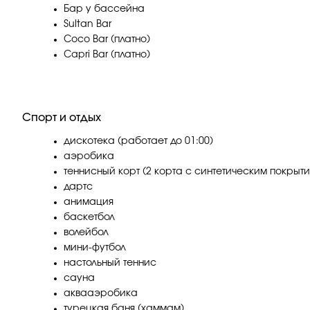
Бар у бассейна
Sultan Bar
Coco Bar (платно)
Capri Bar (платно)
Спорт и отдых
дискотека (работает до 01:00)
аэробика
теннисный корт (2 корта с синтетическим покрыт
дартс
анимация
баскетбол
волейбол
мини-футбол
настольный теннис
сауна
аквааэробика
турецкая баня (хаммам)