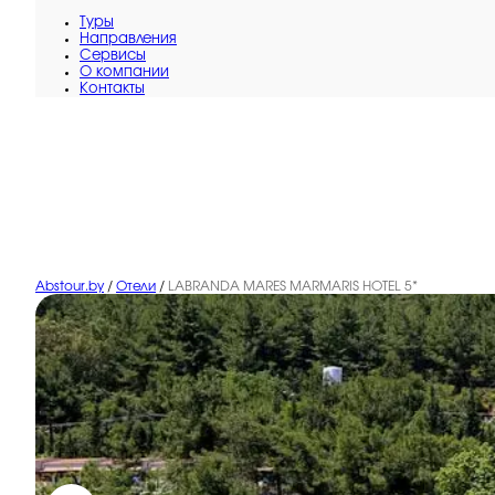
Туры
Направления
Сервисы
O компании
Контакты
Abstour.by
/
Отели
/
LABRANDA MARES MARMARIS HOTEL 5*