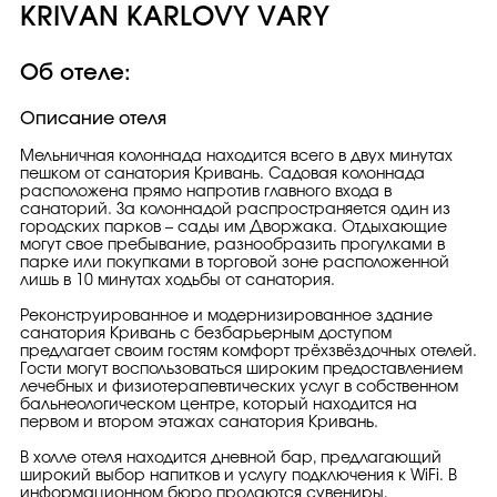
KRIVAN KARLOVY VARY
Об отеле:
Описание отеля
Мельничная колоннада находится всего в двух минутах
пешком от санатория Кривань. Садовая колоннада
расположена прямо напротив главного входа в
санаторий. За колоннадой распространяется один из
городских парков – сады им Дворжака. Отдыхающие
могут свое пребывание, разнообразить прогулками в
парке или покупками в торговой зоне расположенной
лишь в 10 минутах ходьбы от санатория.
Реконструированное и модернизированное здание
санатория Кривань с безбарьерным доступом
предлагает своим гостям комфорт трёхзвёздочных отелей.
Гости могут воспользоваться широким предоставлением
лечебных и физиотерапевтических услуг в собственном
бальнеологическом центре, который находится на
первом и втором этажах санатория Кривань.
В холле отеля находится дневной бар, предлагающий
широкий выбор напитков и услугу подключения к WiFi. В
информационном бюро продаются сувениры,