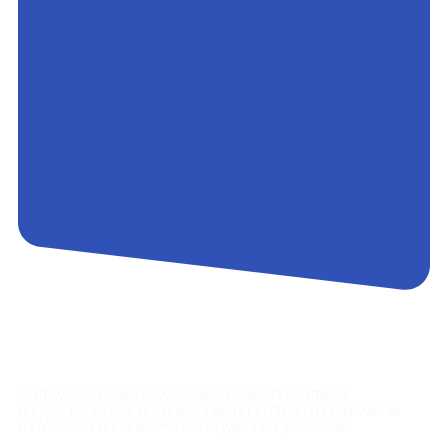
Контакты
Сотрудники АэроБелСервис подробно ответят
на все вопросы, а также помогут купить тур с вылетом
из Минска на максимально удобных условиях.