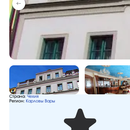
Страна:
Чехия
Регион:
Карловы Вары