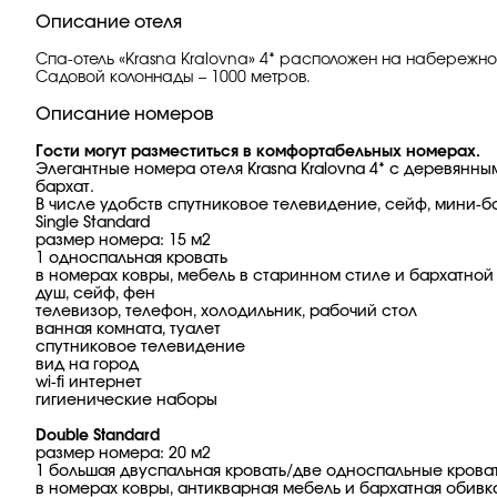
Описание отеля
Спа-отель «Krasna Kralovna» 4* расположен на набережно
Садовой колоннады – 1000 метров.
Описание номеров
Гости могут разместиться в комфортабельных номерах.
Элегантные номера отеля Krasna Kralovna 4* c деревянн
бархат.
В числе удобств спутниковое телевидение, сейф, мини-б
Single Standard
размер номера: 15 м2
1 односпальная кровать
в номерах ковры, мебель в старинном стиле и бархатной
душ, сейф, фен
телевизор, телефон, холодильник, рабочий стол
ванная комната, туалет
спутниковое телевидение
вид на город
wi-fi интернет
гигиенические наборы
Double Standard
размер номера: 20 м2
1 большая двуспальная кровать/две односпальные крова
в номерах ковры, антикварная мебель и бархатная обивк