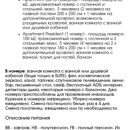
Apartment Lux (5 номеров) - площадь номера 50
м2, двухкомнатный номер с гостинной и
спальней, макс. 3 человекa (2 человека на
главной постели 200 х 200 см + 1 человек на
дополнительной кровати), возможность
раздельных кроватей, ванная комната с ванной
или душевой кабиной
Apartment President (1 номер) - площадь номера
100 м2, трехкомнатный номер с гостинной и 2
спальнями, макс. 5 человек (4 человека на 2 х
главной постели 180 х 200 см + 1 человек на
дополнительной кровати), ванная комната с
ванной, туалет для гостей, балкон
В номере:
ванная комната с ванной или душевой
кабиной (биде только в SUITE), фен, косметическое
зеркало, халат, тапочки, спутниковое телевидение, мини-
бар, письменный стол, сейф, бесплатный ADSL интернет,
детекторы дыма, некоторые номера с балконом. Два
номера приспособлены для проживания инвалидов.
Курение в номерах запрещено. Уборка номера:
ежедневно. Смена постельного белья: раз в 4 дня.
Смена полотенец: ежедневно или по необходимости.
Описание питания
ВВ - завтрак, НВ - полупансион, FB - полный пансион. Из