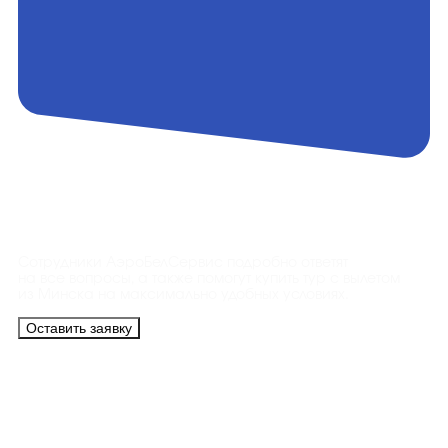
Контакты
Сотрудники АэроБелСервис подробно ответят
на все вопросы, а также помогут купить тур с вылетом
из Минска на максимально удобных условиях.
Оставить заявку