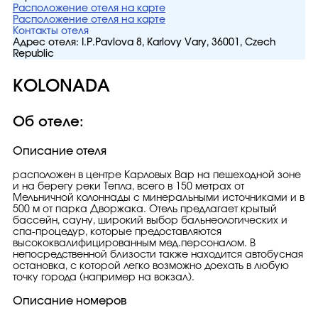
Расположение отеля на карте
Расположение отеля на карте
Контакты отеля
Адрес отеля:
I.P.Pavlova 8, Karlovy Vary, 36001, Czech
Republic
KOLONADA
Об отеле:
Описание отеля
расположен в центре Карловых Вар на пешеходной зоне
и на берегу реки Тепла, всего в 150 метрах от
Мельничной колоннады с минеральными источниками и в
500 м от парка Дворжака. Отель предлагает крытый
бассейн, сауну, широкий выбор бальнеологических и
спа-процедур, которые предоставляются
высококвалифицированным мед.персоналом. В
непосредственной близости также находится автобусная
остановка, с которой легко возможно доехать в любую
точку города (например на вокзал).
Описание номеров