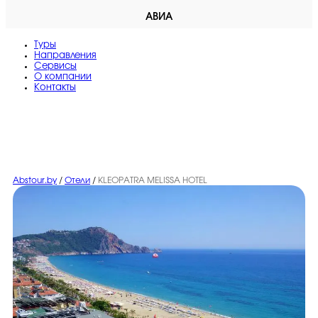
АВИА
Туры
Направления
Сервисы
O компании
Контакты
Abstour.by
/
Отели
/
KLEOPATRA MELISSA HOTEL