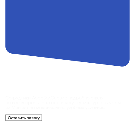
Контакты
Сотрудники АэроБелСервис подробно ответят
на все вопросы, а также помогут купить тур с вылетом
из Минска на максимально удобных условиях.
Оставить заявку