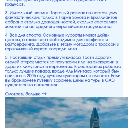
температура на улице держится в пределах +24-27
градусов.
3. Идеальный шопинг. Торговый размах по-настоящему
фантастический: только в Парке Золота и Бриллиантов
собрано столько драгоценностей, сколько составляет
золотой запас среднего европейского государства.
4. Все для спорта. Основные курорты имеют дайв-
центры, а также все необходимое для серфинга и
кайтсерфинга. Добавьте к этому мотодром с трассой и
горнолыжный курорт посреди лета.
5. Настоящий отдых премиум-класса. Гости дорогих
отелей отправляются за покупками или на экскурсии в
дорогих лимузинах и вертолетах. В ресторанах работают
только лучшие повара, вроде Аль Мунтаха, который был
признан в 2006 году лучшим кулинаром на планете. Если
вы бронируете путевку заранее, цены на туры в ОАЭ
существенно снижаются.
Смотреть больше