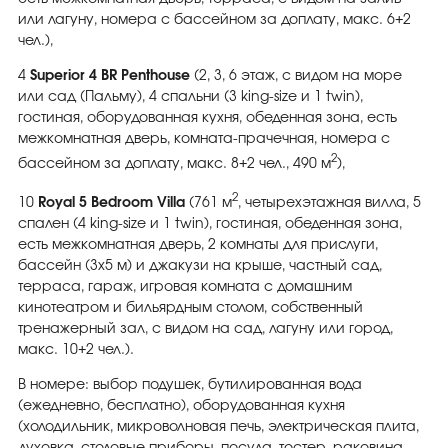
или лагуну, номера с бассейном за доплату, макс. 6+2
чел.),
4
Superior 4 BR Penthouse
(2, 3, 6 этаж, с видом на море
или сад (Пальму), 4 спальни (3 king-size и 1 twin),
гостиная, оборудованная кухня, обеденная зона, есть
межкомнатная дверь, комната-прачечная, номера с
2
бассейном за доплату, макс. 8+2 чел., 490 м
),
2
10
Royal 5 Bedroom Villa
(761 м
, четырехэтажная вилла, 5
спален (4 king-size и 1 twin), гостиная, обеденная зона,
есть межкомнатная дверь, 2 комнаты для прислуги,
бассейн (3х5 м) и джакузи на крыше, частный сад,
терраса, гараж, игровая комната с домашним
кинотеатром и бильярдным столом, собственный
тренажерный зал, с видом на сад, лагуну или город,
макс. 10+2 чел.).
В номере: выбор подушек, бутилированная вода
(ежедневно, бесплатно), оборудованная кухня
(холодильник, микроволновая печь, электрическая плита,
духовка, столовые приборы, посуда, тостер, раковина,