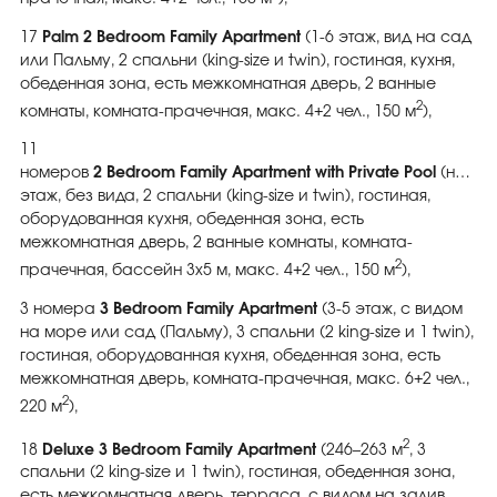
17
Palm 2 Bedroom Family Apartment
(1-6 этаж, вид на сад
или Пальму, 2 спальни (king-size и twin), гостиная, кухня,
обеденная зона, есть межкомнатная дверь, 2 ванные
2
комнаты, комната-прачечная, макс. 4+2 чел., 150 м
),
11
номеров
2
Bedroom
Family
Apartment
with
Private
Pool
(нижни
этаж, без вида, 2 спальни (king-size и twin), гостиная,
оборудованная кухня, обеденная зона, есть
межкомнатная дверь, 2 ванные комнаты, комната-
2
прачечная, бассейн 3х5 м, макс. 4+2 чел., 150 м
),
3 номера
3 Bedroom Family Apartment
(3-5 этаж, с видом
на море или сад (Пальму), 3 спальни (2 king-size и 1 twin),
гостиная, оборудованная кухня, обеденная зона, есть
межкомнатная дверь, комната-прачечная, макс. 6+2 чел.,
2
220 м
),
2
18
Deluxe 3 Bedroom Family Apartment
(246–263 м
, 3
спальни (2 king-size и 1 twin), гостиная, обеденная зона,
есть межкомнатная дверь, терраса, с видом на залив