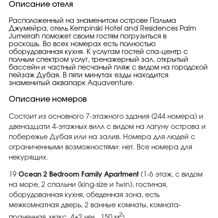
Описание отеля
Расположенный на знаменитом острове Пальма
Джумейра, отель Kempinski Hotel and Residences Palm
Jumeirah поможет своим гостям погрузиться в
роскошь. Во всех номерах есть полностью
оборудованная кухня. К услугам гостей спа-центр с
полным спектром услуг, тренажерный зал, открытый
бассейн и частный песчаный пляж с видом на городской
пейзаж Дубая. В пяти минутах езды находится
знаменитый аквапарк Aquaventure.
Описание номеров
Состоит из основного 7-этажного здания (244 номера) и
двенадцати 4-этажных вилл с видом на лагуну острова и
побережье Дубая или на залив. Номера для людей с
ограниченными возможностями: нет. Все номера для
некурящих.
19
Ocean 2 Bedroom Family Apartment
(1-6 этаж, с видом
на море, 2 спальни (king-size и twin), гостиная,
оборудованная кухня, обеденная зона, есть
межкомнатная дверь, 2 ванные комнаты, комната-
2
прачечная, макс. 4+2 чел., 150 м
),