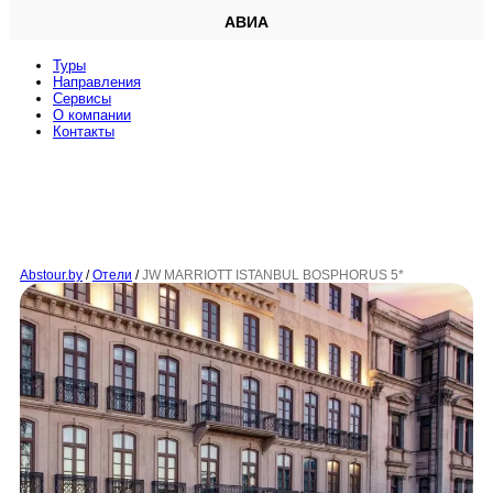
АВИА
Туры
Направления
Сервисы
O компании
Контакты
Abstour.by
/
Отели
/
JW MARRIOTT ISTANBUL BOSPHORUS 5*