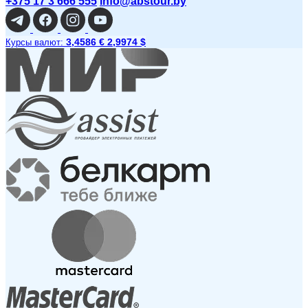
+375 17 3 666 555
info@abstour.by
3,4586 €
2,9974 $
Курсы валют: