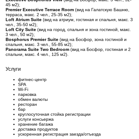
45 м2);
Premier Executive Terrace Room
(вид на Галатскую Башню,
терраса, макс. 2 чел., 25-35 м2);
Loft Atrium Suite
(вид на атриум, гостиная и спальня, макс. 3
чел., 35-50 м2);
Loft City Suite
(вид на город, спальня и зона гостиной, макс.
3 чел., 50 м2);
Bosphorus Premier Suite
(вид на Босфор, зона гостиной и
спальня, макс. 3 чел., 55-85 м2);
Panorama Suite Two Bedroom
(вид на Босфор, гостиная и 2
спальни, макс. 4 чел., 125 м2).
Услуги
фитнес-центр
SPA
Wi-Fi
парковка
обмен валюты
ресторан
бар
круглосуточная стойка регистрации
услуги консьержа
хранение багажа
доставка продуктов
ускоренная регистрация заезда/отъезда