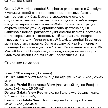
Описание отеля
Отель JW Marriott Istanbul Bosphorus расположен в Стамбуле.
К услугам гостей ресторан, сезонный открытый бассейн,
фитнес-центр и бар. В этом 5-звездочном отеле с
оздоровительным и спа-центром к услугам гостей номера с
кондиционером и бесплатным Wi-Fi. Стойка регистрации
открыта круглосуточно, организована доставка еды и
напитков в номер, работает пункт обмена валют. По утрам в
отеле сервируют континентальный завтрак или завтрак
«шведский стол». Гости отеля JW Marriott Istanbul Bosphorus
могут посетить турецкую баню и сауну. Улица Истикляль и
площадь Таксим находятся в 1,7 км. Расстояние от отеля JW
Marriott Istanbul Bosphorus до международного аэропорта
Стамбула имени Сабихи Гёкчен составляет 31 км.
Описание номеров
Всего 130 номеров (9 этажей).
Deluxe Atrium View Room
(вид на атриум, макс. 2 чел., 25-35
м2);
Deluxe Partial Bosphorus View
(частичный вид на Босфор,
макс. 2+1 чел., 25-35 м2);
Deluxe Galata View Room
(вид на Галатскую Башню, макс.
2+1 чел., 30-35 м2);
Executive Galata View Room
(вид на Галатскую Башню,
макс. 3 чел., 32-45 м2);
Executive Bosphorus View
(вид на Босфор, макс. 3 чел., 32-