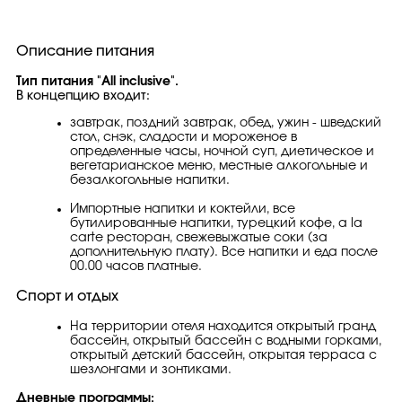
Описание питания
Тип питания "All inclusive".
В концепцию входит:
завтрак, поздний завтрак, обед, ужин - шведский
стол, снэк, сладости и мороженое в
определенные часы, ночной суп, диетическое и
вегетарианское меню, местные алкогольные и
безалкогольные напитки.
Импортные напитки и коктейли, все
бутилированные напитки, турецкий кофе, a la
carte ресторан, свежевыжатые соки (за
дополнительную плату). Все напитки и еда после
00.00 часов платные.
Спорт и отдых
На территории отеля находится открытый гранд
бассейн, oткрытый бассейн с водными горками,
oткрытый детский бассейн, открытая терраса с
шезлонгами и зонтиками.
Дневные программы: