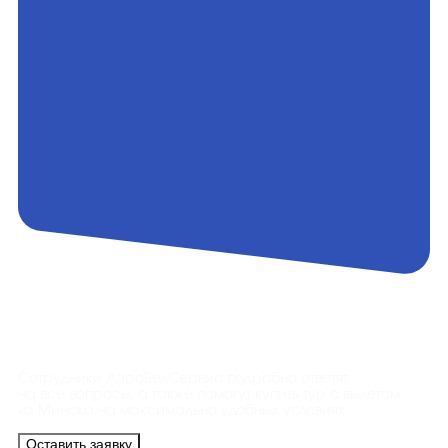
Контакты
Сотрудники АэроБелСервис подробно ответят
на все вопросы, а также помогут купить тур с вылетом
из Минска на максимально удобных условиях.
Оставить заявку