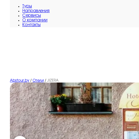
Туры
Направления
Сервисы
O компании
Контакты
Abstour.by
/
Отели
/
JIZERA