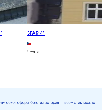
*
STAR 4*
R
Чехия
Ч
истическая сфера, богатая история — всем этим можно