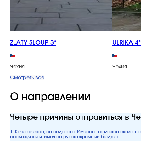
ZLATY SLOUP 3*
ULRIKA 4*
Чехия
Чехия
Смотреть все
О направлении
Четыре причины отправиться в Ч
1. Качественно, но недорого. Именно так можно сказать 
наслаждаться, имея на руках скромный бюджет.