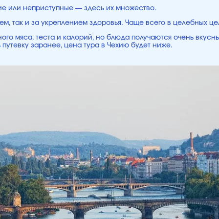
ие или неприступные — здесь их множество.
ем, так и за укреплением здоровья. Чаще всего в целебных ц
ого мяса, теста и калорий, но блюда получаются очень вкусн
 путевку заранее, цена тура в Чехию будет ниже.