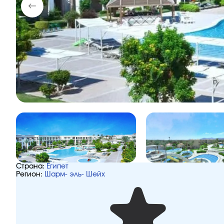
Страна:
Египет
Регион:
Шарм- эль- Шейх