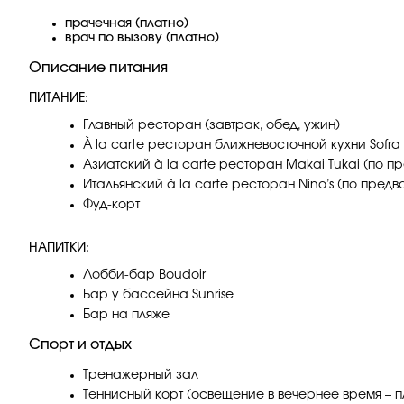
прачечная (платно)
врач по вызову (платно)
Описание питания
ПИТАНИЕ:
Главный ресторан (завтрак, обед, ужин)
À la carte ресторан ближневосточной кухни Sofr
Азиатский à la carte ресторан Makai Tukai (по 
Итальянский à la carte ресторан Nino’s (по пре
Фуд-корт
НАПИТКИ:
Лобби-бар Boudoir
Бар у бассейна Sunrise
Бар на пляже
Спорт и отдых
Тренажерный зал
Теннисный корт (освещение в вечернее время – п