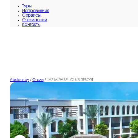
Туры
Направления
Сервисы
O компании
Контакты
Abstour.by
/
Отели
/
JAZ MIRABEL CLUB RESORT