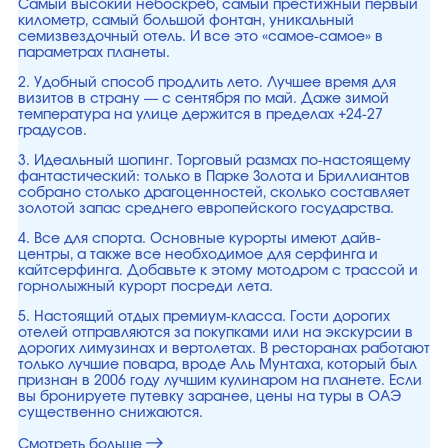
Самый высокий небоскреб, самый престижный первый
километр, самый большой фонтан, уникальный
семизвездочный отель. И все это «самое-самое» в
параметрах планеты.
2. Удобный способ продлить лето. Лучшее время для
визитов в страну — с сентября по май. Даже зимой
температура на улице держится в пределах +24-27
градусов.
3. Идеальный шопинг. Торговый размах по-настоящему
фантастический: только в Парке Золота и Бриллиантов
собрано столько драгоценностей, сколько составляет
золотой запас среднего европейского государства.
4. Все для спорта. Основные курорты имеют дайв-
центры, а также все необходимое для серфинга и
кайтсерфинга. Добавьте к этому мотодром с трассой и
горнолыжный курорт посреди лета.
5. Настоящий отдых премиум-класса. Гости дорогих
отелей отправляются за покупками или на экскурсии в
дорогих лимузинах и вертолетах. В ресторанах работают
только лучшие повара, вроде Аль Мунтаха, который был
признан в 2006 году лучшим кулинаром на планете. Если
вы бронируете путевку заранее, цены на туры в ОАЭ
существенно снижаются.
Смотреть больше