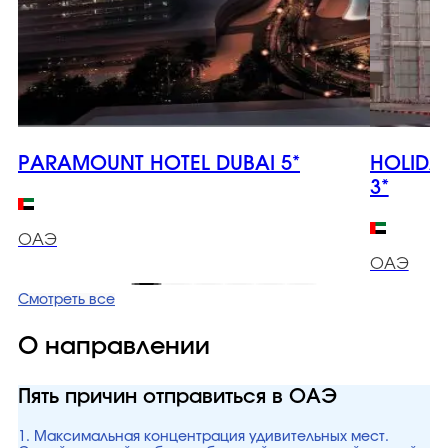
PARAMOUNT HOTEL DUBAI 5*
HOLIDA
3*
ОАЭ
ОАЭ
Смотреть все
О направлении
Пять причин отправиться в ОАЭ
1. Максимальная концентрация удивительных мест.