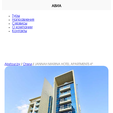
АВИА
Туры
Направления
Сервисы
O компании
Контакты
Abstour.by
/
Отели
/
JANNAH MARINA HOTEL APARTMENTS 4*