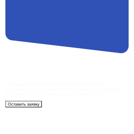
Контакты
Сотрудники АэроБелСервис подробно ответят
на все вопросы, а также помогут купить тур с вылетом
из Минска на максимально удобных условиях.
Оставить заявку