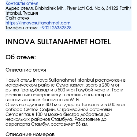
Контакты отеля
Адрес отеля:
Binbirdirek Mh., Piyer Loti Cd. No:6, 34122 Fatih/
İstanbul, Турция
Сайт отеля:
https://innovasultanahmet.com
Телефон отеля:
+902126382828
INNOVA SULTANAHMET HOTEL
Об отеле:
Описание отеля
Новый отель Innova Sultanahmet Istanbul расположен в
историческом районе Султанахмет, всего в 250 м от
рынка Гранд-базар и в 500 м от Голубой мечети. Гости
роскошных номеров могут посетить спа-центр и
воспользоваться бесплатным Wi-Fi.
Отель находится в 800 м от дворца Топкапы и в 600 м от
собора Святой Софии. С трамвайной остановки
Cemberlitas в 100 м можно быстро добраться до
нескольких районов Стамбула. Расстояние до
аэропорта Стамбул составляет 53 км.
Описание номеров