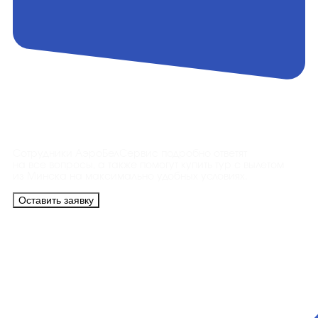
Контакты
Сотрудники АэроБелСервис подробно ответят
на все вопросы, а также помогут купить тур с вылетом
из Минска на максимально удобных условиях.
Оставить заявку