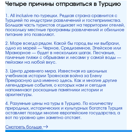
Четыре причины отправиться в Турцию
1. All inclusive по-турецки. Редкая страна сравнится с
Турцией по индустрии развлечений и гостеприимства.
Большая часть туристов отдыхает на территории отелей,
поскольку местные программы развлечений и обильное
питание это позволяют.
2. Море всегда рядом. Какой бы город вы ни выбрали,
одно из морей — Черное, Средиземное, Эгейское или
Мраморное — будет в нескольких шагах. Песчаные,
галечные пляжи с обрывами и лесами у самой воды —
пейзажи на любой вкус.
3. Центр древнего мира. Известная из школьных
учебников истории Троянская война за Елену
Прекрасную шла именно здесь. Как и многие другие
легендарные события, о которых нам и сегодня
напоминают роскошные памятники истории и
архитектуры.
4. Разумные цены на туры в Турцию. По количеству
природных, исторических и культурных богатств Турция
оставляет позади многие европейские государства, а
вот по уровню цен заметно отстает.
Смотреть больше