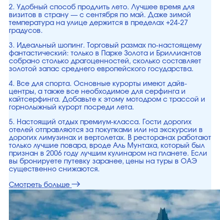
2. Удобный способ продлить лето. Лучшее время для
визитов в страну — с сентября по май. Даже зимой
температура на улице держится в пределах +24-27
градусов.
3. Идеальный шопинг. Торговый размах по-настоящему
фантастический: только в Парке Золота и Бриллиантов
собрано столько драгоценностей, сколько составляет
золотой запас среднего европейского государства.
4. Все для спорта. Основные курорты имеют дайв-
центры, а также все необходимое для серфинга и
кайтсерфинга. Добавьте к этому мотодром с трассой и
горнолыжный курорт посреди лета.
5. Настоящий отдых премиум-класса. Гости дорогих
отелей отправляются за покупками или на экскурсии в
дорогих лимузинах и вертолетах. В ресторанах работают
только лучшие повара, вроде Аль Мунтаха, который был
признан в 2006 году лучшим кулинаром на планете. Если
вы бронируете путевку заранее, цены на туры в ОАЭ
существенно снижаются.
Смотреть больше