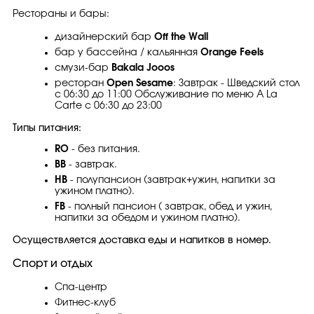
Рестораны и бары:
дизайнерский бар
Off the Wall
бар у бассейна / кальянная
Orange Feels
смyзи-бар
Bakala Jooos
ресторан
Open Sesame
: Завтрак - Шведский cтол
c 06:30 до 11:00 Обслуживание по меню A La
Carte c 06:30 до 23:00
Типы питания:
RO
- без питания.
ВВ
- завтрак.
НВ
- полупансион (завтрак+ужин, напитки за
ужином платно).
FB
- полный пансион ( завтрак, обед и ужин,
напитки за обедом и ужином платно).
Осуществляется доставка еды и напитков в номер.
Спорт и отдых
Спа-центр
Фитнес-клуб