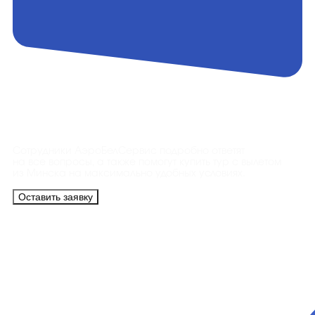
Контакты
Сотрудники АэроБелСервис подробно ответят
на все вопросы, а также помогут купить тур с вылетом
из Минска на максимально удобных условиях.
Оставить заявку