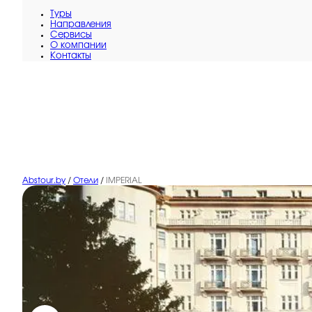
Туры
Направления
Сервисы
O компании
Контакты
Abstour.by
/
Отели
/
IMPERIAL