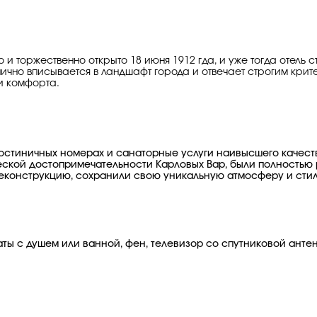
 торжественно открыто 18 июня 1912 гда, и уже тогда отель с
ично вписывается в ландшафт города и отвечает строгим кр
и комфорта.
остиничных номерах и санаторные услуги наивысшего качества.
еской достопримечательности Карловых Вар, были полностью 
реконструкцию, сохранили свою уникальную атмосферу и стил
аты с душем или ванной, фен, телевизор со спутниковой анте