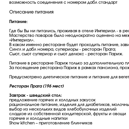
возможность соединения с номером дабл стандарт
Описание питания
Питание:
Где бы Вы ни питались, проживая в отеле Империал - в р
Мастерство поваров было неоднократно оценено на меж
«Империал».
В каком именно ресторане будет проходить питание, зав
Сингл и дабл номера, супериоры - ресторан Прага;
Сьют, сьют супериор и сьют делюкс - ресторан Париж.
Питание в ресторане Париж только за дополнительную пл
За посещение ресторана Париж в рамках пансиона, прожи
Предусмотрено диетическое питание и питание для веге
Ресторан Прага (196 мест)
Завтрак - шведский стол:
предложение горячих и холодных закусок
рациональное питание, изделия для диабетиков, молочн
выбор из нескольких видов хлебобулочных изделий
сладкое из собственной кондитерской, фрукты и овощи
горячие и холодные напитки
Show kitchen – приготовление блинчиков