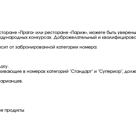
есторане «Прага» или ресторане «Париж», можете быть уверен
дународных конкурсах. Доброжелательный и квалифицированн
исит от забронированной категории номера:
ату.
вающие в номерах категорий "Стандарт" и "Супериор", должн
тарианцев.
ые продукты