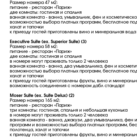
Размер номера 47 м2:
питание - ресторан «Париж»
две комнаты: гостиная и спальня
ванная комната - ванна, умывальник, фен и косметическ
возможностью выбора платных программ, бесплатное подк
халат и тапочки
к приезду гостей приготовлены вино и минеральная вода
Executive Suite (ex. Superior Suite) (3)
Размер номера 58 м2:
питание - ресторан «Париж»
две комнаты: гостиная и спальня
в номере могут проживать только 2 человека
ванная комната - ванна, два умывальника, фен и космет
возможностью выбора платных программ, бесплатное подк
халат и тапочки
к приезду гостей приготовлены фрукты, вино и минераль
возможность соединения с номером дабл стандарт
Moser Suite (ex. Suite Delux) (2)
Размер номера 165 м2:
питание - ресторан «Париж»
три комнаты: гостиная, спальня и небольшая кухонька
в номере могут проживать только 2 человека
ванная комната - ванна, джакузи, два умывальника, фен 
программ и возможностью выбора платных программ, бесп
полотенца, халат и тапочки
к приезду гостей приготовлены фрукты, вино и минераль