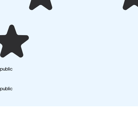
epublic
epublic