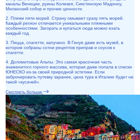
каналы Венеции, руины Колизея, Сикстинскую Мадонну,
Миланский собор и прочие ценности.
2. Пляжи пяти морей. Страну омывает сразу пять морей.
Каждый регион отличается уникальными пляжными
особенностями. Загорать и купаться сюда можно ехать
каждый год.
3. Пицца, спагетти, капучино. В Генуе даже есть музей, в
котором собраны сотни рецептов приправ и соусов к
спагетти.
4. Доломитовые Альпы. Это самая красочная часть
знаменитого горного массива, которая даже попала в списки
ЮНЕСКО из-за своей природной эстетики. Если
забронировать путевку заранее, цена тура в Италию будет не
такой «кусачей».
Смотреть больше