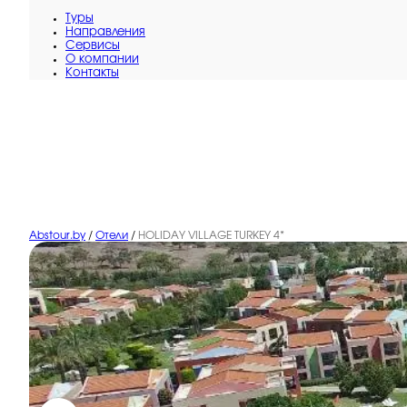
Туры
Направления
Сервисы
O компании
Контакты
Abstour.by
/
Отели
/
HOLIDAY VILLAGE TURKEY 4*