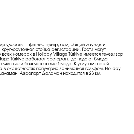
реди удобств — фитнес-центр, сад, общий лаундж и
 круглосуточная стойка регистрации. Гости могут
ех номерах в Holiday Village Türkiye имеется телевизор
llage Türkiye работает ресторан, где подают блюда
халяльные и безглютеновые блюда. К услугам гостей
, а в окрестностях популярно заниматься гольфом. Holiday
а Даламан. Аэропорт Даламан находится в 23 км.