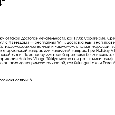
4*
1,7 км от такой достопримечательности, как Пляж Саригерме. С
я с 4 звездами — бесплатный Wi-Fi, доставка еды и напитков и
, гидромассажной ванной и хаммамом, а также террасой. Во вс
вегетарианский завтрак или халяльный завтрак. При Holiday Vi
ской кухни. По запросу для гостей приготовят безлактозные, 
ерритории Holiday Village Türkiye можно поиграть в мини-гольф
енно от таких достопримечательностей, как Sulungur Lake и Рек
возможностями: 8