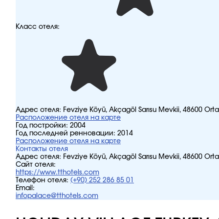
Класс отеля:
Адрес отеля:
Fevziye Köyü, Akçagöl Sarısu Mevkii, 48600 Or
Расположение отеля на карте
Год постройки:
2004
Год последней ренновации:
2014
Расположение отеля на карте
Контакты отеля
Адрес отеля:
Fevziye Köyü, Akçagöl Sarısu Mevkii, 48600 Or
Сайт отеля:
https://www.tthotels.com
Телефон отеля:
(+90) 252 286 85 01
Email:
infopalace@tthotels.com