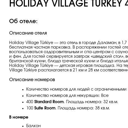
HOLIDAY VILLAGE TURKEY 
Об отеле:
Описание отеля
Holiday Village Türkiye — это отель в городе Даламан, в 
бесплатная частная парковка. В распоряжении гостей отел
воспользоваться оздоровительным и спа-центром с сауной
и фен. Для гостей сервируется завтрак «шведский стол», 
британской кухни, блюда греческой кухни и блюда итальян
Holiday Village Türkiye — детская игровая площадка. На т
Village Türkiye располагается в 21 км и 28 км соответств
Описание номеров
Количество номеров для людей с ограниченными 
Количество номеров для некурящих: Все
400
Standard Room
. Площадь номера: 32 кв.м.
100
Suite Room
. Площадь номера: 38 кв.м.
В номере
Балкон