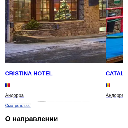
CRISTINA HOTEL
CATALU
Андорра
Андорра
Смотреть все
О направлении