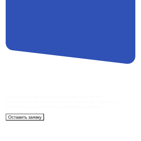
Контакты
Сотрудники АэроБелСервис подробно ответят
на все вопросы, а также помогут купить тур с вылетом
из Минска на максимально удобных условиях.
Оставить заявку