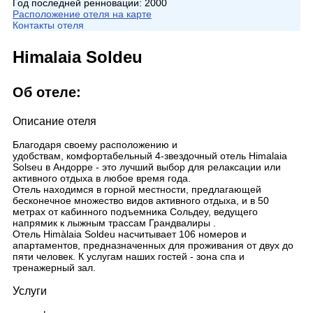
Год последней ренновации:
2000
Расположение отеля на карте
Контакты отеля
Himalaia Soldeu
Об отеле:
Описание отеля
Благодаря своему расположению и
удобствам, комфортабельный 4-звездочный отель Himalaia
Solseu в Андорре - это лучший выбор для релаксации или
активного отдыха в любое время года.
Отель находимся в горной местности, предлагающей
бесконечное множество видов активного отдыха, и в 50
метрах от кабинного подъемника Сольдеу, ведущего
напрямик к лыжным трассам Грандвалиры .
Отель Himàlaia Soldeu насчитывает 106 номеров и
апартаментов, предназначенных для проживания от двух до
пяти человек. К услугам наших гостей - зона cпа и
тренажерный зал.
Услуги