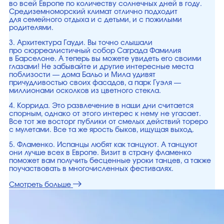
во всей Европе по количеству солнечных дней в году.
Средиземноморский климат отлично подходит
для семейного отдыха и с детьми, и с пожилыми
родителями.
3. Архитектура Гауди. Вы точно слышали
про сюрреалистичный собор Саграда Фамилия
в Барселоне. А теперь вы можете увидеть его своими
глазами! Не забывайте и другие интересные места
поблизости — дома Бальо и Мила удивят
причудливостью своих фасадов, а парк Гуэля —
миллионами осколков из цветного стекла.
4. Коррида. Это развлечение в наши дни считается
спорным, однако от этого интерес к нему не угасает.
Все тот же восторг публики от смелых действий тореро
с мулетами. Все та же ярость быков, ищущая выход.
5. Фламенко. Испанцы любят как танцуют. А танцуют
они лучше всех в Европе. Визит в страну фламенко
поможет вам получить бесценные уроки танцев, а также
поучаствовать в многочисленных фестивалях.
Смотреть больше