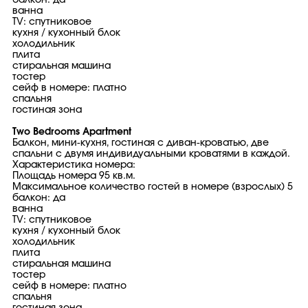
балкон: да
ванна
TV: спутниковое
кухня / кухонный блок
холодильник
плита
стиральная машина
тостер
сейф в номере: платно
спальня
гостиная зона
Two Bedrooms Apartment
Балкон, мини-кухня, гостиная с диван-кроватью, две
спальни с двумя индивидуальными кроватями в каждой.
Характеристика номера:
Площадь номера 95 кв.м.
Максимальное количество гостей в номере (взрослых) 5
балкон: да
ванна
TV: спутниковое
кухня / кухонный блок
холодильник
плита
стиральная машина
тостер
сейф в номере: платно
спальня