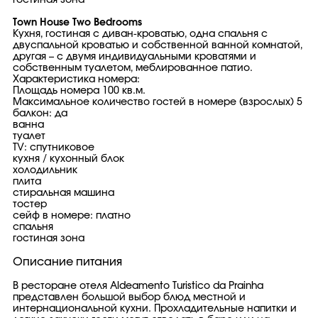
гостиная зона
Town House Two Bedrooms
Кухня, гостиная с диван-кроватью, одна спальня с
двуспальной кроватью и собственной ванной комнатой,
другая – с двумя индивидуальными кроватями и
собственным туалетом, меблированное патио.
Характеристика номера:
Площадь номера 100 кв.м.
Максимальное количество гостей в номере (взрослых) 5
балкон: да
ванна
туалет
TV: спутниковое
кухня / кухонный блок
холодильник
плита
стиральная машина
тостер
сейф в номере: платно
спальня
гостиная зона
Описание питания
В ресторане отеля Aldeamento Turistico da Prainha
представлен большой выбор блюд местной и
интернациональной кухни. Прохладительные напитки и