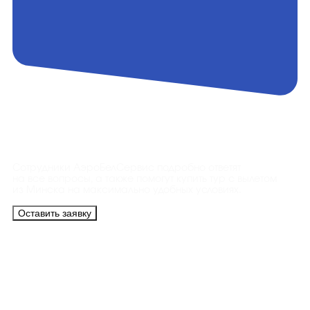
Контакты
Сотрудники АэроБелСервис подробно ответят
на все вопросы, а также помогут купить тур с вылетом
из Минска на максимально удобных условиях.
Оставить заявку