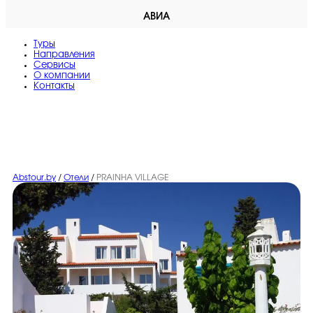
АВИА
Туры
Направления
Сервисы
O компании
Контакты
Abstour.by
/
Отели
/
PRAINHA VILLAGE