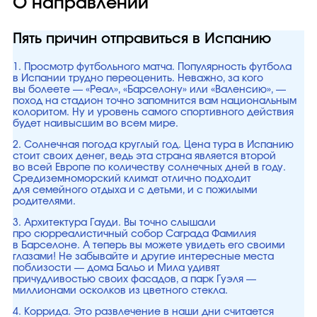
О направлении
Пять причин отправиться в Испанию
1. Просмотр футбольного матча. Популярность футбола
в Испании трудно переоценить. Неважно, за кого
вы болеете — «Реал», «Барселону» или «Валенсию», —
поход на стадион точно запомнится вам национальным
колоритом. Ну и уровень самого спортивного действия
будет наивысшим во всем мире.
2. Солнечная погода круглый год. Цена тура в Испанию
стоит своих денег, ведь эта страна является второй
во всей Европе по количеству солнечных дней в году.
Средиземноморский климат отлично подходит
для семейного отдыха и с детьми, и с пожилыми
родителями.
3. Архитектура Гауди. Вы точно слышали
про сюрреалистичный собор Саграда Фамилия
в Барселоне. А теперь вы можете увидеть его своими
глазами! Не забывайте и другие интересные места
поблизости — дома Бальо и Мила удивят
причудливостью своих фасадов, а парк Гуэля —
миллионами осколков из цветного стекла.
4. Коррида. Это развлечение в наши дни считается