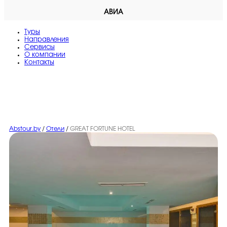
АВИА
Туры
Направления
Сервисы
O компании
Контакты
Abstour.by
/
Отели
/
GREAT FORTUNE HOTEL