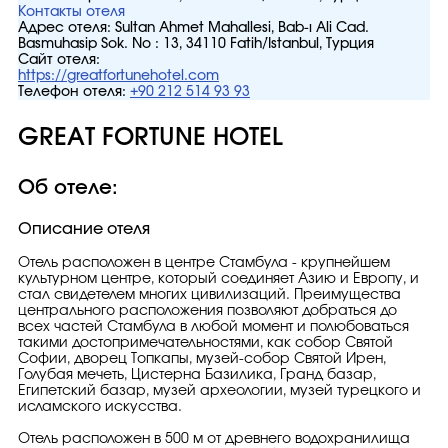
Контакты отеля
Адрес отеля:
Sultan Ahmet Mahallesi, Bab-ı Ali Cad.
Basmuhasip Sok. No : 13, 34110 Fatih/İstanbul, Турция
Сайт отеля:
https://greatfortunehotel.com
Телефон отеля:
+90 212 514 93 93
GREAT FORTUNE HOTEL
Об отеле:
Описание отеля
Отель расположен в центре Стамбула - крупнейшем
культурном центре, который соединяет Азию и Европу, и
стал свидетелем многих цивилизаций. Преимущества
центрального расположения позволяют добраться до
всех частей Стамбула в любой момент и полюбоваться
такими достопримечательностями, как собор Святой
Софии, дворец Топкапы, музей-собор Святой Ирен,
Голубая мечеть, Цистерна Базилика, Гранд базар,
Египетский базар, музей археологии, музей турецкого и
исламского искусства.
Отель расположен в 500 м от древнего водохранилища