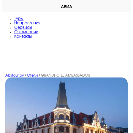
АВИА
Туры
Направления
Сервисы
O компании
Контакты
Abstour.by
/
Отели
/
GRANDHOTEL AMBASSADOR