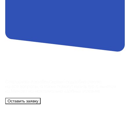
Контакты
Сотрудники АэроБелСервис подробно ответят
на все вопросы, а также помогут купить тур с вылетом
из Минска на максимально удобных условиях.
Оставить заявку