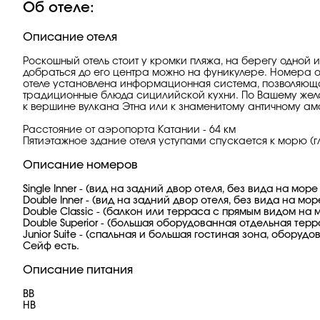
Об отеле:
Описание отеля
Роскошный отель стоит у кромки пляжа, на берегу одной
добраться до его центра можно на фуникулере. Номера о
отеле установлена информационная система, позволяющая 
традиционные блюда сицилийской кухни. По Вашему жела
к вершине вулкана Этна или к знаменитому античному ам
Расстояние от аэропорта Катании - 64 км
Пятиэтажное здание отеля уступами спускается к морю (гл
Описание номеров
Single Inner - (вид на задний двор отеля, без вида на море
Double Inner - (вид на задний двор отеля, без вида на мор
Double Classic - (балкон или терраса с прямым видом на м
Double Superior - (большая оборудованная отдельная тер
Junior Suite - (спальная и большая гостиная зона, обору
Сейф есть.
Описание питания
BB
HB