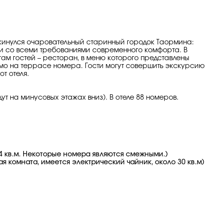
скинулся очаровательный старинный городок Таормина:
ии со всеми требованиями современного комфорта. В
ам гостей – ресторан, в меню которого представлены
о на террасе номера. Гости могут совершить экскурсию
от отеля.
ут на минусовых этажах вниз). В отеле 88 номеров.
24 кв.м. Некоторые номера являются смежными.)
ая комната, имеется электрический чайник, около 30 кв.м)