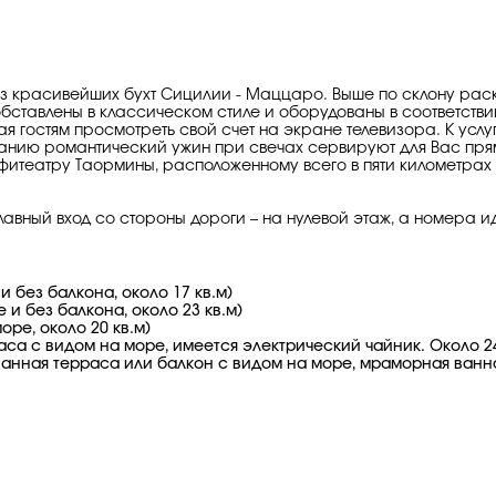
 из красивейших бухт Сицилии - Маццаро. Выше по склону ра
бставлены в классическом стиле и оборудованы в соответств
гостям просмотреть свой счет на экране телевизора. К услуг
нию романтический ужин при свечах сервируют для Вас прям
фитеатру Таормины, расположенному всего в пяти километрах 
авный вход со стороны дороги – на нулевой этаж, а номера ид
 и без балкона, около 17 кв.м)
е и без балкона, около 23 кв.м)
оре, около 20 кв.м)
раса с видом на море, имеется электрический чайник. Около 
дованная терраса или балкон с видом на море, мраморная ванн