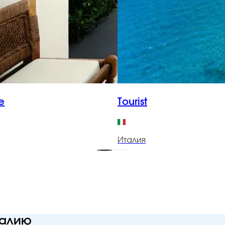
e
Tourist
Италия
талию