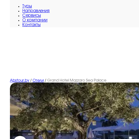
Туры
Направления
Сервисы
O компании
Контакты
Abstour.by
/
Отели
/
Grand Hotel Mazzaro Sea Palace