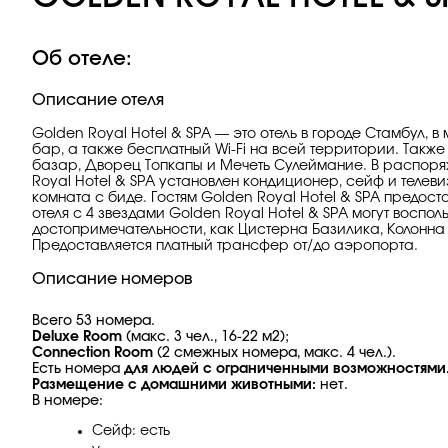
Об отеле:
Описание отеля
Golden Royal Hotel & SPA — это отель в городе Стамбул, в
бар, а также бесплатный Wi-Fi на всей территории. Такж
базар, Дворец Топкапы и Мечеть Сулеймание. В распоряж
Royal Hotel & SPA установлен кондиционер, сейф и телев
комната с биде. Гостям Golden Royal Hotel & SPA предоста
отеля с 4 звездами Golden Royal Hotel & SPA могут воспо
достопримечательности, как Цистерна Базилика, Колонна
Предоставляется платный трансфер от/до аэропорта.
Описание номеров
Всего 53 номера.
Deluxe Room
(макс. 3 чел., 16-22 м2);
Connection Room
(2 смежных номера, макс. 4 чел.).
Есть номера
для людей с ограниченными возможностями
Размещение с домашними животными:
нет.
В номере:
Сейф: есть