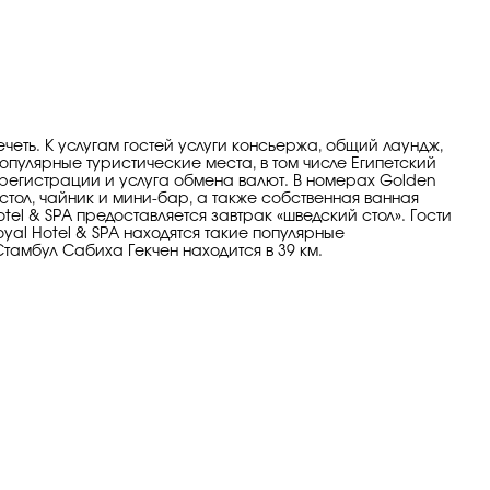
ечеть. К услугам гостей услуги консьержа, общий лаундж,
опулярные туристические места, в том числе Египетский
 регистрации и услуга обмена валют. В номерах Golden
стол, чайник и мини-бар, а также собственная ванная
tel & SPA предоставляется завтрак «шведский стол». Гости
yal Hotel & SPA находятся такие популярные
амбул Сабиха Гекчен находится в 39 км.