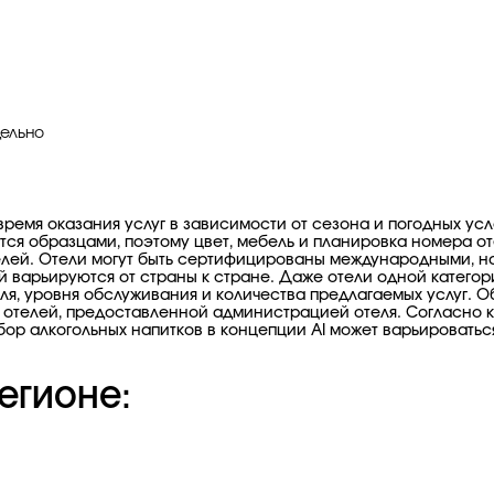
дельно
 время оказания услуг в зависимости от сезона и погодных ус
ся образцами, поэтому цвет, мебель и планировка номера оте
лей. Отели могут быть сертифицированы международными, н
й варьируются от страны к стране. Даже отели одной категор
ля, уровня обслуживания и количества предлагаемых услуг. 
отелей, предоставленной администрацией отеля. Согласно к
ор алкогольных напитков в концепции AI может варьироваться
егионе: