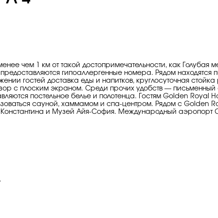
 менее чем 1 км от такой достопримечательности, как Голубая м
е предоставляются гипоаллергенные номера. Рядом находятся п
ении гостей доставка еды и напитков, круглосуточная стойка
изор с плоским экраном. Среди прочих удобств — письменный 
вляются постельное белье и полотенца. Гостям Golden Royal Ho
льзоваться сауной, хаммамом и спа-центром. Рядом с Golden Ro
 Константина и Музей Айя-София. Международный аэропорт Ст
.