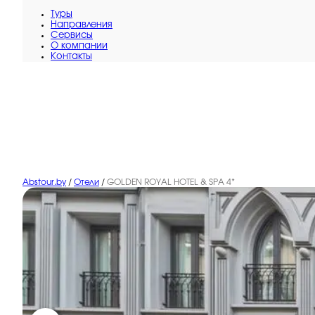
Туры
Направления
Сервисы
O компании
Контакты
Abstour.by
/
Отели
/
GOLDEN ROYAL HOTEL & SPA 4*