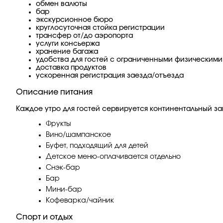
обмен валюты
бар
экскурсионное бюро
круглосуточная стойка регистрации
трансфер от/до аэропорта
услуги консьержа
хранение багажа
удобства для гостей с ограниченными физическим
доставка продуктов
ускоренная регистрация заезда/отъезда
Описание питания
Каждое утро для гостей сервируется континентальный зав
Фрукты
Вино/шампанское
Буфет, подходящий для детей
Детское меню-оплачивается отдельно
Снэк-бар
Бар
Мини-бар
Кофеварка/чайник
Спорт и отдых