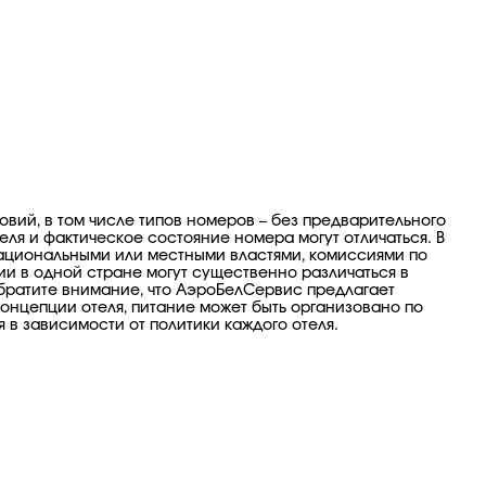
ловий, в том числе типов номеров – без предварительного
ля и фактическое состояние номера могут отличаться. В
ациональными или местными властями, комиссиями по
ии в одной стране могут существенно различаться в
Обратите внимание, что АэроБелСервис предлагает
онцепции отеля, питание может быть организовано по
 в зависимости от политики каждого отеля.