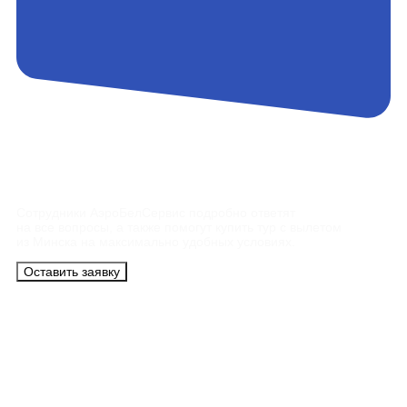
Контакты
Сотрудники АэроБелСервис подробно ответят
на все вопросы, а также помогут купить тур с вылетом
из Минска на максимально удобных условиях.
Оставить заявку