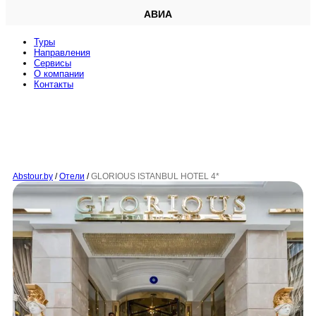
АВИА
Туры
Направления
Сервисы
O компании
Контакты
Abstour.by
/
Отели
/
GLORIOUS ISTANBUL HOTEL 4*