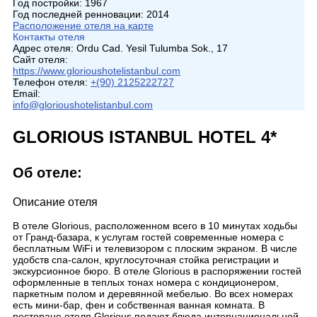
Год постройки:
1967
Год последней ренновации:
2014
Расположение отеля на карте
Контакты отеля
Адрес отеля:
Ordu Cad. Yesil Tulumba Sok., 17
Сайт отеля:
https://www.glorioushotelistanbul.com
Телефон отеля:
+(90) 2125222727
Email:
info@glorioushotelistanbul.com
GLORIOUS ISTANBUL HOTEL 4*
Об отеле:
Описание отеля
В отеле Glorious, расположенном всего в 10 минутах ходьбы
от Гранд-базара, к услугам гостей современные номера с
бесплатным WiFi и телевизором с плоским экраном. В числе
удобств спа-салон, круглосуточная стойка регистрации и
экскурсионное бюро. В отеле Glorious в распоряжении гостей
оформленные в теплых тонах номера с кондиционером,
паркетным полом и деревянной мебелью. Во всех номерах
есть мини-бар, фен и собственная ванная комната. В
ресторане отеля Glorious подают блюда интернациональной