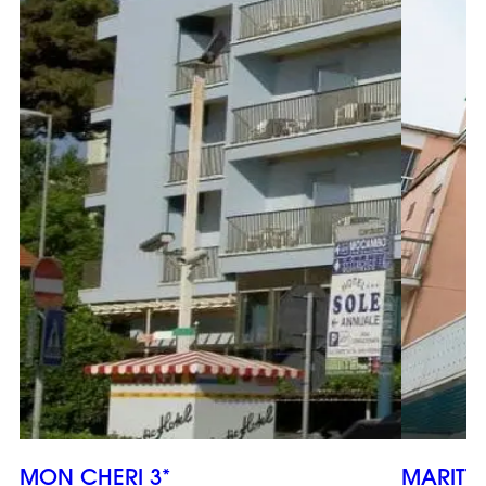
MON CHERI 3*
MARITTI