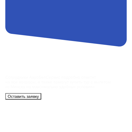
Контакты
Сотрудники АэроБелСервис подробно ответят
на все вопросы, а также помогут купить тур с вылетом
из Минска на максимально удобных условиях.
Оставить заявку