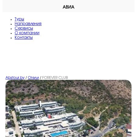
АВИА
Туры
Направления
Сервисы
O компании
Контакты
Abstour.by
/
Отели
/
FOREVER CLUB