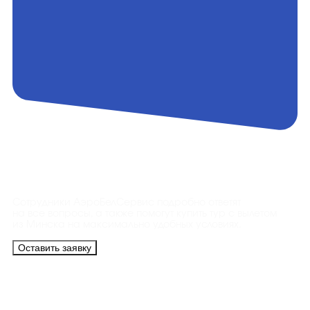
Контакты
Сотрудники АэроБелСервис подробно ответят
на все вопросы, а также помогут купить тур с вылетом
из Минска на максимально удобных условиях.
Оставить заявку