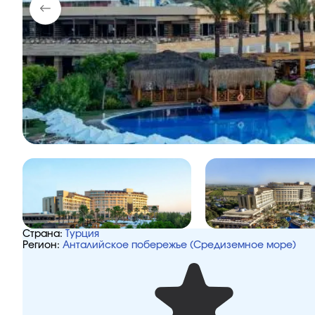
Страна:
Турция
Регион:
Анталийское побережье (Средиземное море)