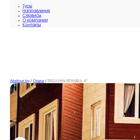
Туры
Направления
Сервисы
O компании
Контакты
Abstour.by
/
Отели
/
ERGUVAN ISTANBUL 4*