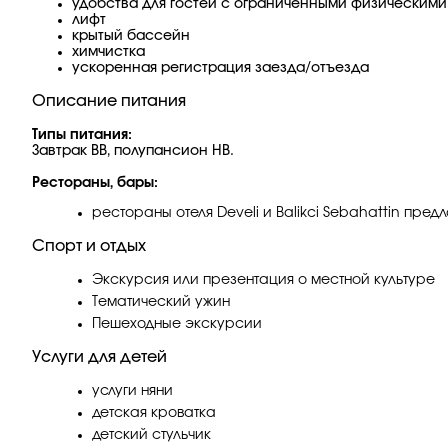
удобства для гостей с ограниченными физическим
лифт
крытый бассейн
химчистка
ускоренная регистрация заезда/отъезда
Описание питания
Типы питания:
Завтрак ВВ, полупансион НВ.
Рестораны, бары:
рестораны отеля Develi и Balikci Sebahattin пр
Спорт и отдых
Экскурсия или презентация о местной культуре
Тематический ужин
Пешеходные экскурсии
Услуги для детей
услуги няни
детская кроватка
детский стульчик