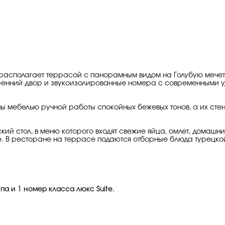
и располагает террасой с панорамным видом на Голубую мече
утренний двор и звукоизолированные номера с современными 
ы мебелью ручной работы спокойных бежевых тонов, а их ст
кий стол, в меню которого входят свежие яйца, омлет, домашн
е. В ресторане на террасе подаются отборные блюда турецкой
а и 1 номер класса люкс Suite.