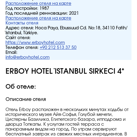
Расположение отеля на карте
Год постройки:
1987
Год последней ренновации:
2021
Расположение отеля на карте
Контакты отеля
Адрес отеля:
Hoca Paşa, Ebussuud Cd. No:18, 34110 Fatih/
İstanbul, Türkiye.
Сайт отеля:
https://www.erboyhotel.com
Телефон отеля:
+90 212 513 37 50
Email:
info@erboyhotel.com
ERBOY HOTEL İSTANBUL SIRKECI 4*
Об отеле:
Описание отеля
Отель Erboy расположен в нескольких минутах ходьбы от
исторического музея Айя-Софья, Голубой мечети,
Цистерны Базилика, Египетского базара, ипподрома и
дворца Топкапы. К услугам гостей терраса с
панорамным видом на город. По утрам сервируют
бесплатный завтрак из свежих местных ингредиентов. В