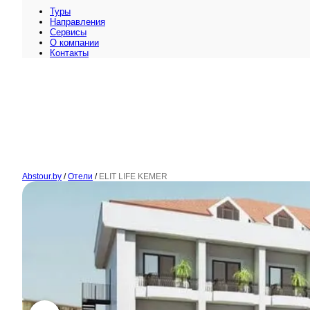
Туры
Направления
Сервисы
O компании
Контакты
Abstour.by
/
Отели
/
ELIT LIFE KEMER