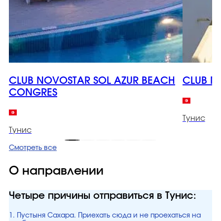
CLUB NOVOSTAR SOL AZUR BEACH
CLUB N
CONGRES
Тунис
Тунис
Смотреть все
О направлении
Четыре причины отправиться в Тунис:
1. Пустыня Сахара. Приехать сюда и не проехаться на