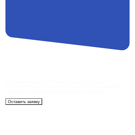
Контакты
Сотрудники АэроБелСервис подробно ответят
на все вопросы, а также помогут купить тур с вылетом
из Минска на максимально удобных условиях.
Оставить заявку