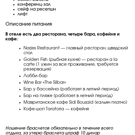
конференц-зал
сейф на ресепшн
лифт
Описание питания
В отеле есть два ресторана, четыре бара, кофейня и
кафе:
Narjes Restaurant — главный ресторан, шведский
стол
Golden Fish (рыбная кухня) — ресторан a la
carte (1 ужин за все проживание, требуется
резервация)
Лобби-бар
Wine Bar «The Silbar»
Бар у бассейна (работает в летний период)
Бар на пляже (работает в летний период)
Мавританское кафе Sidi Bousaid (кальян платно)
Кофе-шоп Taratoria — кофейня
Ношение браслетов обязательно в течение всего
отдыха, за утерю браслета штраф 10 динар