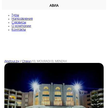
АВИА
Туры
Направления
Сервисы
O компании
Контакты
Abstour.by
/
Отели
/
EL MOURADI EL MENZAH