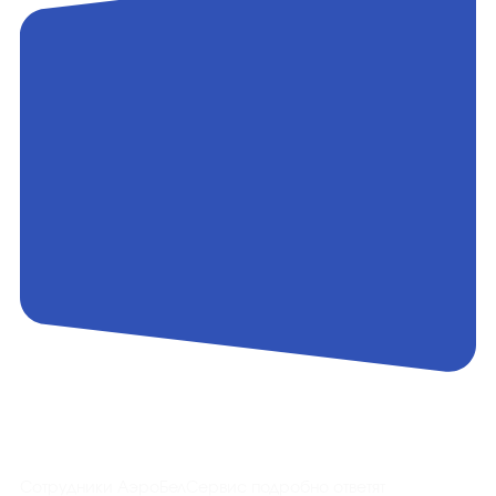
Контакты
Сотрудники АэроБелСервис подробно ответят