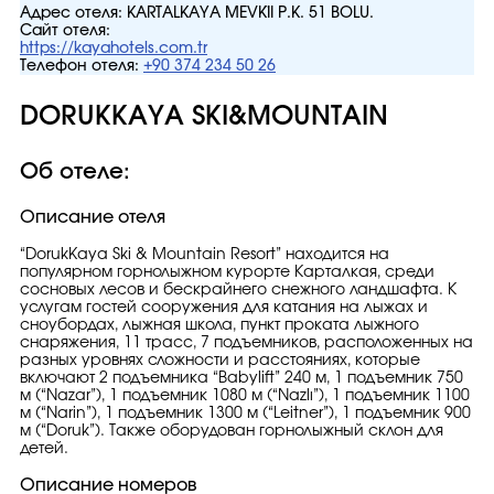
Адрес отеля:
KARTALKAYA MEVKİİ P.K. 51 BOLU.
Сайт отеля:
https://kayahotels.com.tr
Телефон отеля:
+90 374 234 50 26
DORUKKAYA SKI&MOUNTAIN
Об отеле:
Описание отеля
“DorukKaya Ski & Mountain Resort” находится на
популярном горнолыжном курорте Карталкая, среди
сосновых лесов и бескрайнего снежного ландшафта. К
услугам гостей сооружения для катания на лыжах и
сноубордах, лыжная школа, пункт проката лыжного
снаряжения, 11 трасс, 7 подъемников, расположенных на
разных уровнях сложности и расстояниях, которые
включают 2 подъемника “Babylift” 240 м, 1 подъемник 750
м (“Nazar”), 1 подъемник 1080 м (“Nazlı”), 1 подъемник 1100
м (“Narin”), 1 подъемник 1300 м (“Leitner”), 1 подъемник 900
м (“Doruk”). Также оборудован горнолыжный склон для
детей.
Описание номеров