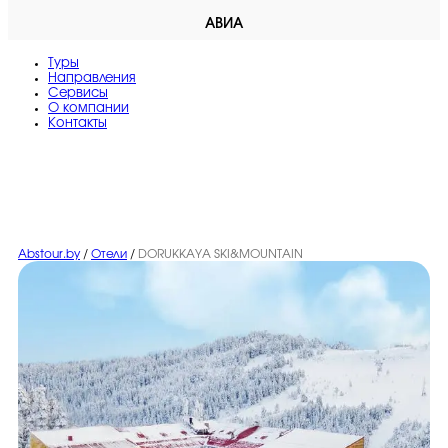
АВИА
Туры
Направления
Сервисы
O компании
Контакты
Abstour.by
/
Отели
/
DORUKKAYA SKI&MOUNTAIN