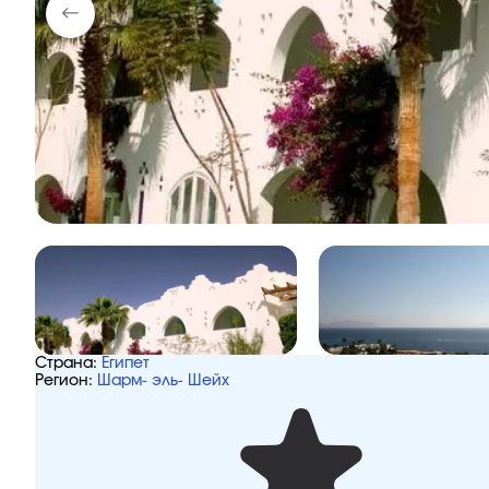
Страна:
Египет
Регион:
Шарм- эль- Шейх