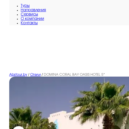
Туры
Направления
Сервисы
O компании
Контакты
Abstour.by
/
Отели
/
DOMINA CORAL BAY OASIS HOTEL 5*