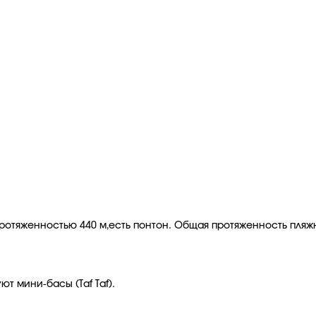
протяженностью 440 м,есть понтон. Общая протяженность пляжн
т мини-басы (Taf Taf).