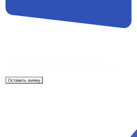
Контакты
Сотрудники АэроБелСервис подробно ответят
на все вопросы, а также помогут купить тур с вылетом
из Минска на максимально удобных условиях.
Оставить заявку