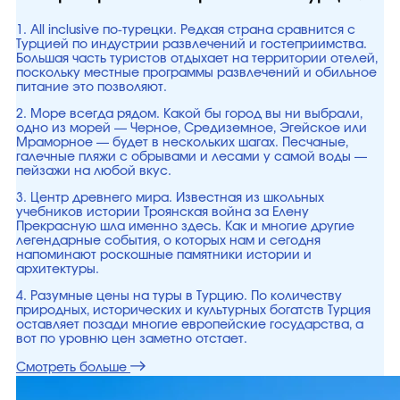
1. All inclusive по-турецки. Редкая страна сравнится с
Турцией по индустрии развлечений и гостеприимства.
Большая часть туристов отдыхает на территории отелей,
поскольку местные программы развлечений и обильное
питание это позволяют.
2. Море всегда рядом. Какой бы город вы ни выбрали,
одно из морей — Черное, Средиземное, Эгейское или
Мраморное — будет в нескольких шагах. Песчаные,
галечные пляжи с обрывами и лесами у самой воды —
пейзажи на любой вкус.
3. Центр древнего мира. Известная из школьных
учебников истории Троянская война за Елену
Прекрасную шла именно здесь. Как и многие другие
легендарные события, о которых нам и сегодня
напоминают роскошные памятники истории и
архитектуры.
4. Разумные цены на туры в Турцию. По количеству
природных, исторических и культурных богатств Турция
оставляет позади многие европейские государства, а
вот по уровню цен заметно отстает.
Смотреть больше