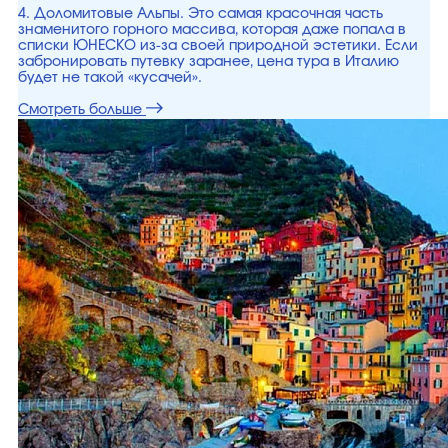
4. Доломитовые Альпы. Это самая красочная часть
знаменитого горного массива, которая даже попала в
списки ЮНЕСКО из-за своей природной эстетики. Если
забронировать путевку заранее, цена тура в Италию
будет не такой «кусачей».
Смотреть больше