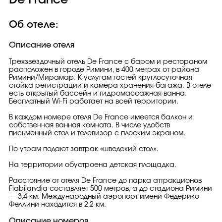
De France
Об отеле:
Описание отеля
Трехзвездочный отель De France с баром и рестораном
расположен в городе Римини, в 400 метрах от района
Римини/Мирамар. К услугам гостей круглосуточная
стойка регистрации и камера хранения багажа. В отеле
есть открытый бассейн и гидромассажная ванна.
Бесплатный Wi-Fi работает на всей территории.
В каждом номере отеля De France имеется балкон и
собственная ванная комната. В числе удобств
письменный стол и телевизор с плоским экраном.
По утрам подают завтрак «шведский стол».
На территории обустроена детская площадка.
Расстояние от отеля De France до парка аттракционов
Fiabilandia составляет 500 метров, а до стадиона Римини
— 3,4 км. Международный аэропорт имени Федерико
Феллини находится в 2,2 км.
Описание номеров