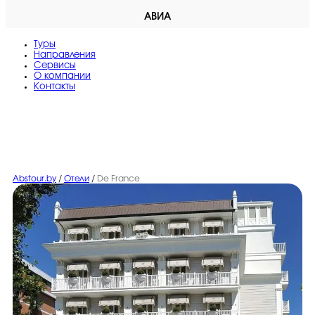
АВИА
Туры
Направления
Сервисы
O компании
Контакты
Abstour.by
/
Отели
/
De France