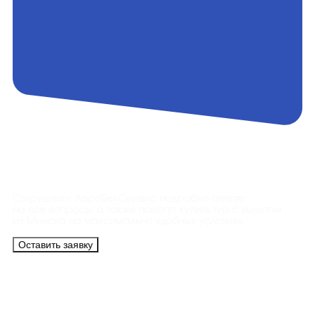
Контакты
Сотрудники АэроБелСервис подробно ответят
на все вопросы, а также помогут купить тур с вылетом
из Минска на максимально удобных условиях.
Оставить заявку