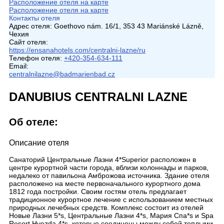
Расположение отеля на карте
Расположение отеля на карте
Контакты отеля
Адрес отеля:
Goethovo nám. 16/1, 353 43 Mariánské Lázně,
Чехия
Сайт отеля:
https://ensanahotels.com/centralni-lazne/ru
Телефон отеля:
+420-354-634-111
Email:
centralnilazne@badmarienbad.cz
DANUBIUS CENTRALNI LAZNE
Об отеле:
Описание отеля
Санаторий Центральные Лазни 4*Superior расположен в
центре курортной части города, вблизи колоннады и парков,
недалеко от павильона Амброжова источника. Здание отеля
расположено на месте первоначального курортного дома
1812 года постройки. Своим гостям отель предлагает
традиционное курортное лечение с использованием местных
природных лечебных средств. Комплекс состоит из отелей
Новые Лазни 5*s, Центральные Лазни 4*s, Мария Спа*s и Spa
Resort Hvezda 4*s, которые соединены между собой теплыми