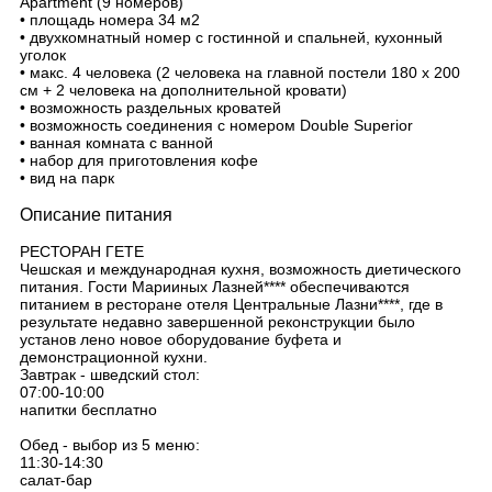
Apartment (9 номеров)
• площадь номера 34 м2
• двухкомнатный номер с гостинной и спальней, кухонный
уголок
• макс. 4 человека (2 человека на главной постели 180 х 200
см + 2 человека на дополнительной кровати)
• возможность раздельных кроватей
• возможность соединения с номером Double Superior
• ванная комната с ванной
• набор для приготовления кофе
• вид на парк
Описание питания
РЕСТОРАН ГЕТЕ
Чешская и международная кухня, возможность диетического
питания. Гости Марииных Лазней**** обеспечиваются
питанием в ресторане отеля Центральные Лазни****, где в
результате недавно завершенной реконструкции было
установ лено новое оборудование буфета и
демонстрационной кухни.
Завтрак - шведский стол:
07:00-10:00
напитки бесплатно
Обед - выбор из 5 меню:
11:30-14:30
салат-бар