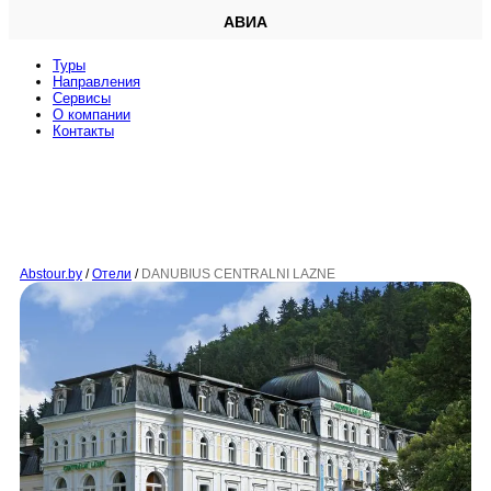
АВИА
Туры
Направления
Сервисы
O компании
Контакты
Abstour.by
/
Отели
/
DANUBIUS CENTRALNI LAZNE