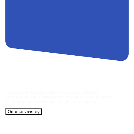
Контакты
Сотрудники АэроБелСервис подробно ответят
на все вопросы, а также помогут купить тур с вылетом
из Минска на максимально удобных условиях.
Оставить заявку