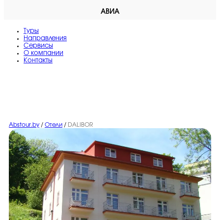
АВИА
Туры
Направления
Сервисы
O компании
Контакты
Abstour.by
/
Отели
/
DALIBOR