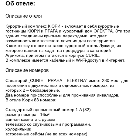
Об отеле:
Описание отеля
Курортный комплекс КЮРИ - включает в себя курортные
гостиницы КЮРИ и ПРАГА и курортный дом ЭЛЕКТРА. Эти три
здания соединены крытыми переходами, что дает
возможность комплексного лечения для всех туристов.
К комплексу относится также курортный отель Лужице, из
которого пациенты ходят на процедуры в санаторий
Агрикола, при этом питаются в корпусе CURIE.
В комплексe имеется кабельный и Wi-Fi-доступ в Интернет.
Описание номеров
Санаторий „CURIE – PRAHA – ELEKTRA“ имеет 280 мест для
поселения в двухместных и одноместных номерах, из
которых 2 – безбарьерные.
Два номера приспособлены для проживания инвалидов.
В отеле Кюри 83 номера:
Стандартный одноместный номер 1.A (32)
размер номера : 16м²
ванная комната с душем
телевизор со спутниковыми программами,
холодильник
встроенные сейфы (не во всех номерах)