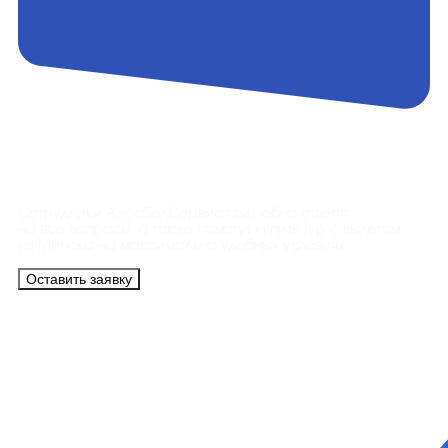
Контакты
Сотрудники АэроБелСервис подробно ответят
на все вопросы, а также помогут купить тур с вылетом
из Минска на максимально удобных условиях.
Оставить заявку