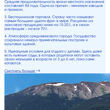
Средняя продолжительность жизни местного населения
составляет 84 года. Одна из причин – минимум заводов
и промзон.
3. Беспошлинная торговля. Страну часто называют
самым большим «дьюти-фри» в мире. Расценки на
люксовую продукцию ниже на 15-20%, а в сезон
распродаж – на все 70%.
4. Атмосфера средневекового города. Государство
сохранило немало примечательных построек и
культовых зданий.
5. Идеальные условия для отдыха с детьми. Здесь даже
есть лыжные сады, в которых родители могут оставить
своих малышей в возрасте от 3 до 6 лет, пока сами
катаются.
Смотреть больше